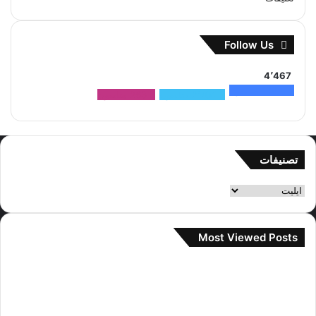
Follow Us
4٬467
1٬500
متابعون
2٬704
متابعون
263
متابعون
تصنيفات
تصنيفات
Most Viewed Posts
2 سبتمبر، 2022
آراء مستخدمي الإنترنت حول صور المواعدة
جيني و تايهيونغ