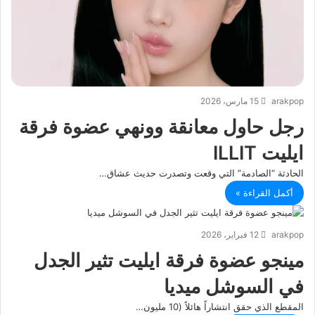
arakpop
15 مارس، 2026
رجل حاول معانقة وونهي عضوة فرقة
ايليت ILLIT
الحادثة “الصادمة” التي وقعت وتصدرت حديث عشاق…
أكمل القراءة »
arakpop
12 فبراير، 2026
مينجو عضوة فرقة ايليت تثير الجدل
في السوشل ميديا
المقطع الذي حقق انتشاراً هائلاً (10 مليون…