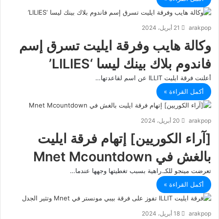
arakpop
21 أبريل، 2024
وكالة هايب وفرقة ايليت تسرق إسم
فاندوم بلاك بينك ليسا ‘LILIES’
أعلنت فرقة ايليت ILLIT عن اسم لقاعدتها…
أكمل القراءة »
arakpop
20 أبريل، 2024
[آراء الكوريين] إتهام فرقة ايليت
بالغش في Mnet Mcountdown
تعرضت مينجو للكـ.راهية بسبب تغطيتها وجهها عندما…
أكمل القراءة »
arakpop
18 أبريل، 2024