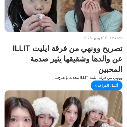
arakpop
19 يونيو، 2026
تصريح وونهي من فرقة ايليت ILLIT
عن والدها وشقيقها يثير صدمة
المحبين
وونهي من فرقة ايليت ILLIT تتحدث بإنفتاح…
أكمل القراءة »