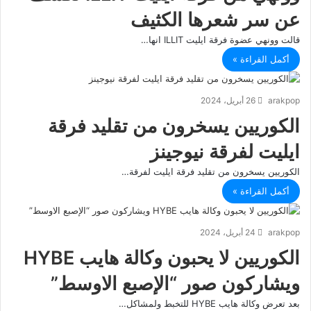
عن سر شعرها الكثيف
قالت وونهي عضوة فرقة ايليت ILLIT انها…
أكمل القراءة »
arakpop
26 أبريل، 2024
الكوريين يسخرون من تقليد فرقة
ايليت لفرقة نيوجينز
الكوريين يسخرون من تقليد فرقة ايليت لفرقة…
أكمل القراءة »
arakpop
24 أبريل، 2024
الكوريين لا يحبون وكالة هايب HYBE
ويشاركون صور “الإصبع الاوسط”
بعد تعرض وكالة هايب HYBE للتخبط ولمشاكل…