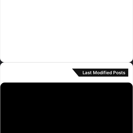
كاتسي
(30)
كيبلر
(8)
لي سيرافيم
(230)
مامامو
(3)
مونستا اكس
(1)
نيوجينز
(364)
Last Modified Posts