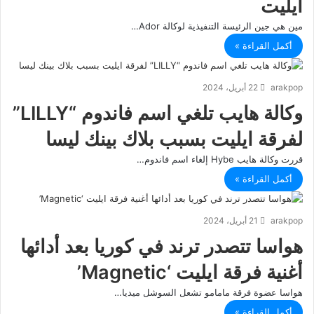
ايليت
مين هي جين الرئيسة التنفيذية لوكالة Ador…
أكمل القراءة »
arakpop
22 أبريل، 2024
وكالة هايب تلغي اسم فاندوم “LILLY”
لفرقة ايليت بسبب بلاك بينك ليسا
قررت وكالة هايب Hybe إلغاء اسم فاندوم…
أكمل القراءة »
arakpop
21 أبريل، 2024
هواسا تتصدر ترند في كوريا بعد أدائها
أغنية فرقة ايليت ‘Magnetic’
هواسا عضوة فرقة مامامو تشعل السوشل ميديا…
أكمل القراءة »