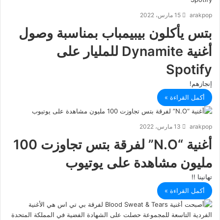
arakpop
15 مارس، 2022
بتس يأكلون بيبيمباب بمناسبة وصول
أغنية Dynamite للمليار على
Spotify
إنجازهم!
أكمل القراءة »
arakpop
13 مارس، 2022
أغنية “N.O” لفرقة بتس تجاوزت 100
مليون مشاهدة على يوتيوب
تهانينا !!
أكمل القراءة »