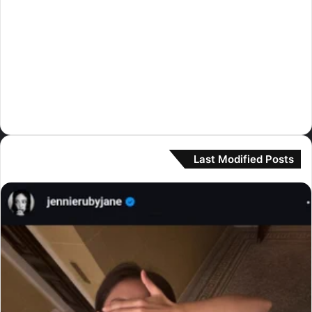
كيبلر
(8)
لي سيرافيم
(230)
مامامو
(3)
مونستا اكس
(1)
نيوجينز
(364)
Last Modified Posts