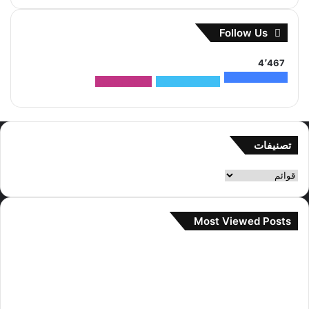
Follow Us
4٬467
1٬500
متابعون
2٬704
متابعون
263
متابعون
تصنيفات
تصنيفات
Most Viewed Posts
2 سبتمبر، 2022
آراء مستخدمي الإنترنت حول صور المواعدة
جيني و تايهيونغ