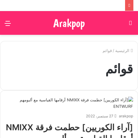
بحث
الق
عن
الرئيسية
/
قوائم
قوائم
arakpop
27 سبتمبر، 2022
[آراء الكوريين] حطمت فرقة NMIXX