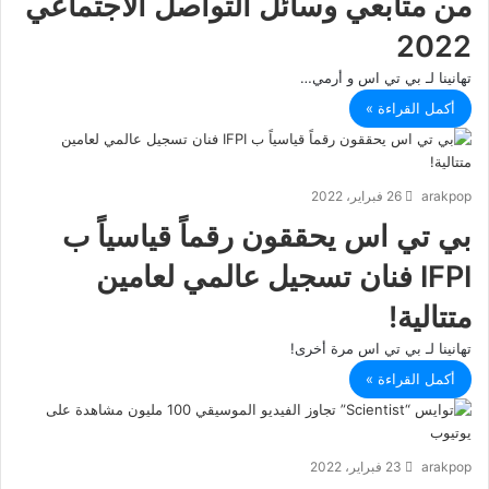
من متابعي وسائل التواصل الاجتماعي
2022
تهانينا لـ بي تي اس و أرمي…
أكمل القراءة »
arakpop
26 فبراير، 2022
بي تي اس يحققون رقماً قياسياً ب
IFPI فنان تسجيل عالمي لعامين
متتالية!
تهانينا لـ بي تي اس مرة أخرى!
أكمل القراءة »
arakpop
23 فبراير، 2022