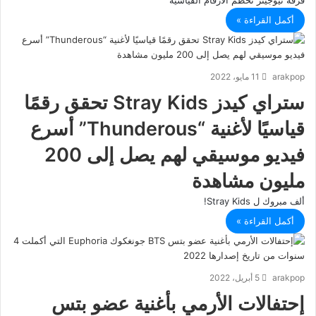
فرقة نيوجينز تحطم الأرقام القياسية
أكمل القراءة »
arakpop
11 مايو، 2022
ستراي كيدز Stray Kids تحقق رقمًا
قياسيًا لأغنية “Thunderous” أسرع
فيديو موسيقي لهم يصل إلى 200
مليون مشاهدة
ألف مبروك ل Stray Kids!
أكمل القراءة »
arakpop
5 أبريل، 2022
إحتفالات الأرمي بأغنية عضو بتس