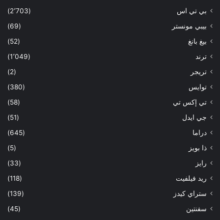
بي تي اس
(2٬703)
بيبي مونستر
(69)
بيغ بانغ
(52)
ترند
(1٬049)
تريجر
(2)
توايس
(380)
تي إكس تي
(58)
جي ايدل
(51)
دراما
(645)
ذا بويز
(5)
رايز
(33)
ريد فيلفيت
(118)
ستراي كيدز
(139)
سفنتين
(45)