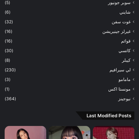
سوبر جونيور
(5)
شايني
(6)
غوت سفن
(32)
غيرلز جينيريشن
(16)
قوائم
(16)
كاتسي
(30)
كيبلر
(8)
لي سيرافيم
(230)
مامامو
(3)
مونستا اكس
(1)
نيوجينز
(364)
Last Modified Posts