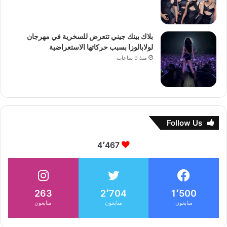
بلاك بينك جيني تتعرض للسخرية في مهرجان
لولابالوزا بسبب حركاتها الاستعراضية
منذ 9 ساعات
Follow Us
4٬467
263
2٬704
1٬500
متابعون
متابعون
متابعون