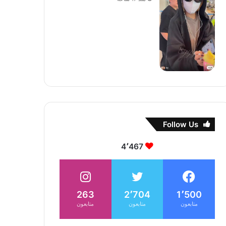
Follow Us
4٬467
263
2٬704
1٬500
متابعون
متابعون
متابعون