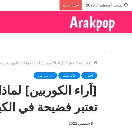
السبت, أغسطس 8 2026
أخبار عاجلة
الرئيسية
/
أخبار
/
[آراء الكوربين] لماذا مواعدة تايهيونغ و 
أخبار
بلاك بينك
بي تي اس
[آراء الكوربين] لماذا
تعتبر فضيحة في الك
8 سبتمبر، 2022