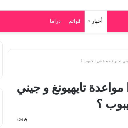
أخبار
قوائم
دراما
جيني تعتبر فضيحة في الكيبوب ؟
 مواعدة تايهيونغ و جيني
يبوب ؟
424