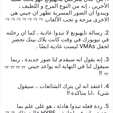
الأخرين ، إنه من النوع المرح و اللطيف ،
ويبدوا ان الصور المسربة تظهر ان جيني هي
الاخرى مرحة و تحب الألعاب ㅋㅋㅋㅋㅋㅋㅋ
2. رسالة تايهيونغ لا تبدوا عادية ، كما ان رحلته
في نيويورك في وقت كانت بلاك بينك تحضر
لحفل VMAs ليست عادية ايضًا .
3. إنه يقول انه سيقدم لنا صور جديدة ، ربما
سيقول لنا في النهاية انه يواعد جيني ㅠㅠㅠㅠ
ㅠ !!
4. اعتقد انه لن يترك الشائعات .. سيقول
شيءً ،انا متاكدة !!
5. ردة فعله تبدوا هادئة ، هو على علم بما
يحدث ، إنه في إجازة ، HYBE قالت ذلك ㅋㅋ