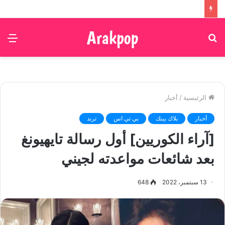
بحث
الق
عن
الرئيسية
/
أخبار
أخبار
بلاك بينك
بي تي اس
ترند
[آراء الكوريين] أول رسالة تايهيونغ
بعد شائعات مواعدته لجيني
13 سبتمبر، 2022
648