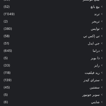
بيغ بانغ
(52)
ترند
(1٬049)
تريجر
(2)
توايس
(380)
تي إكس تي
(58)
جي ايدل
(51)
دراما
(645)
ذا بويز
(5)
رايز
(33)
ريد فيلفيت
(118)
ستراي كيدز
(139)
سفنتين
(45)
سوبر جونيور
(5)
شايني
(6)