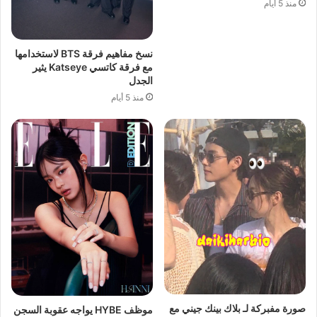
منذ 5 أيام
نسخ مفاهيم فرقة BTS لاستخدامها
مع فرقة كاتسي Katseye يثير
الجدل
منذ 5 أيام
صورة مفبركة لـ بلاك بينك جيني مع
موظف HYBE يواجه عقوبة السجن