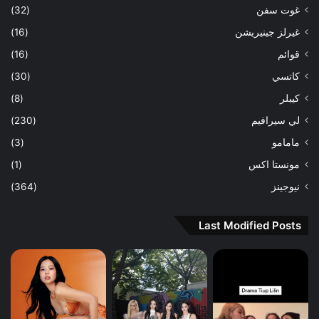
غوت سفن
(32)
غيرلز جينيريشن
(16)
قوائم
(16)
كاتسي
(30)
كيبلر
(8)
لي سيرافيم
(230)
مامامو
(3)
مونستا اكس
(1)
نيوجينز
(364)
Last Modified Posts