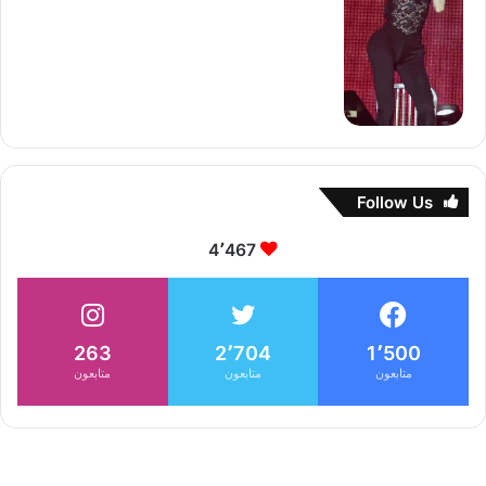
Follow Us
4٬467
263
2٬704
1٬500
متابعون
متابعون
متابعون