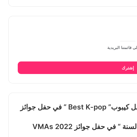
ى قائمتنا البريدية
إشترك
فازت ليسا من بلاك بينك بجائزة أفضل كيبوب” Best K-pop “ في حفل جوائز