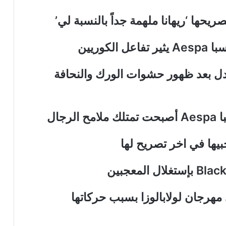
يحها ‘ريهانا ملهمة جداً بالنسبة لي’
كوريين
جدل بعد ظهور حشوات الورك والنحافة
جال
بيها في اخر تصريح لها
هرجان لولابالوزا بسبب حركاتها