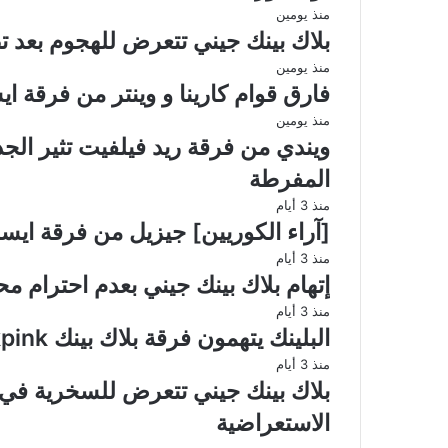
منذ يومين
بلاك بينك جيني تتعرض للهجوم بعد تصر
منذ يومين
فارق قوام كارينا و وينتر من فرقة ايسبا Aespa يثير تفاعل ال
منذ يومين
ويندي من فرقة ريد فيلفيت تثير ال
المفرطة
منذ 3 أيام
[آراء الكوريين] جيزيل من فرقة ايسبا Aespa أصبحت تمتلك ملامح الر
منذ 3 أيام
إتهام بلاك بينك جيني بعدم احترام مح
منذ 3 أيام
البلينك يتهمون فرقة بلاك بينك Blackpink بإستغلال المعجبين
منذ 3 أيام
بلاك بينك جيني تتعرض للسخرية في م
الاستعراضية