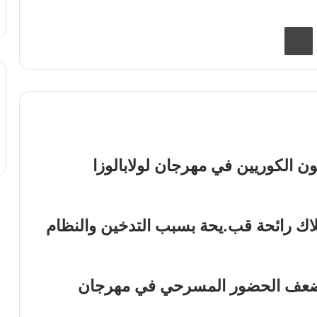
اركة عبر البريد
طباعة
ة ايسبا Aespa تثير جنون الكوريين في مهرجان لولابالوزا
تلاك رائحة قب.يحة بسبب التدخين والنظام
با Aespa بالكسل وضعف الحضور المسرحي في مهرجان