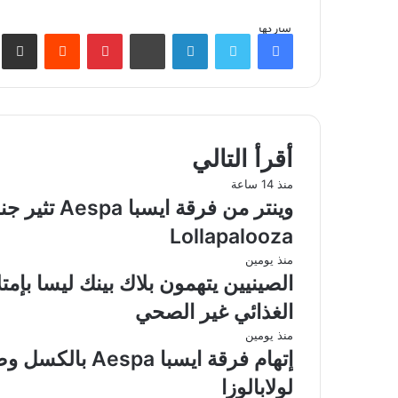
شاركها
فيسبوك
تويتر
لينكدإن
بينتيريست
مش
أقرأ التالي
منذ 14 ساعة
وينتر من فرق
Lollapalooza
منذ يومين
الصينيين يتهمون بلاك بينك ليسا بإم
الغذائي غير الصحي
منذ يومين
إتهام فرقة ايس
لولابالوزا