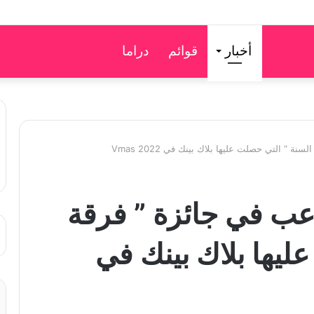
أخبار
قوائم
دراما
الة YG بالتلاعب في جائزة ” فرقة
ليها بلاك بينك في