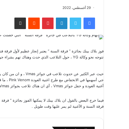
29 أغسطس، 2022
فيسبوك
تويتر
لينكدإن
بينتيريست
مشاركة عبر البريد
تتوجه نحو وكالة YG ، حول التلاعب الذي حدث وهناك تهم بشراء جوائز Vmas لفائدة فرقة بلاك بينك .
أغنية العودة و حفل جوائز Vmas ، أي ان هناك تلاعب بجوائز Vmas .
فيما خرج البعض بالقول ان بلاك بينك لا يمكنها الفوز بجائزة ” فرقة 
فرقة السنة و الأغنية لم يمر عليها وقت طويل .