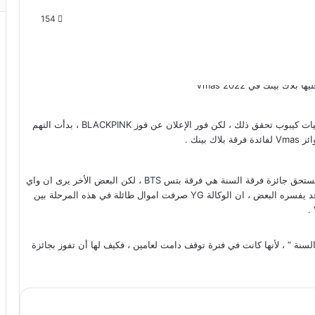
154
فوز بلاك بينك بجائزة ” فرقة السنة “ يعتبر إنجاز عظيم لأول فرقة فتيات كيبوب تحقق ذلك ، لكن فور الإعلان عن فوز BLACKPINK ، بدأت التهم
حيث عبر الكثير عن حدوث تلاعب في جوائز Vmas ، و ان من كان يستحق جائزة فرقة السنة هي فرقة بتس BTS ، لكن البعض الأخر يرى ان واي
جي أسهمها في الانخفاض مع طرح اغنية العودة Pink Venom ، ما قد يفسره البعض ، ان الوكالة YG صرفت اموال طائلة في هذه المرحلة بين
السنة “ ، لأنها كانت في فترة توقف دامت لعامين ، فكيف لها أن تفوز بجائزة