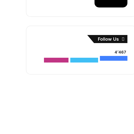
Follow Us
4٬467
1٬500
متابعون
2٬704
متابعون
263
متابعون