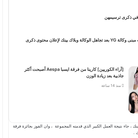
ك في ذكرى ترسيمهن
فتاة تحطم باب مبنى وكالة YG بعد تجاهل الوكالة وبلاك بينك لإعلان محتوى ذكرى
[آراء الكوريين] كارينا من فرقة ايسبا Aespa أصبحت أكثر
جاذبية بعد زيادة الوزن
منذ 14 ساعة
 BLACKPINK ، يرى ان فوز بلاك بينك ، جاء نتيجة العمل الكبير الذي قدمته المجموعة ، وان الفوز بجائزة فرقة
 .