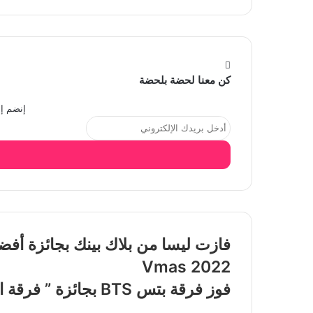
كن معنا لحضة بلحضة
إنضم إل
Vmas 2022
فوز فرقة بتس BTS بجائزة ” فرقة السنة “ في حفل جوائز VMAs 2022