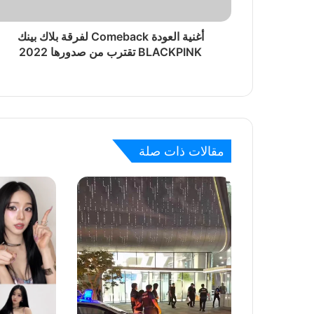
أغنية العودة Comeback لفرقة بلاك بينك
BLACKPINK تقترب من صدورها 2022
منذ يومين
بلاك بينك جيني تتعرض للسخرية في مطار كوري
منذ يومين
مقالات ذات صلة
بلاك بينك روزي تثير خيبة المحبين بعد عودتها لك
منذ 3 أيام
فرقة بلاك بينك يثيرون غضب البلينك في ذكرى