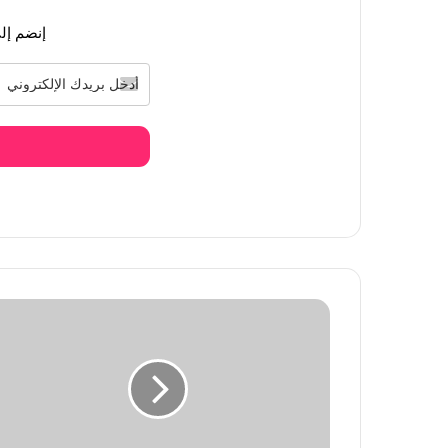
بكاء بلاك بينك جيسو لأول مرة يثير مخاوف الم
إنضم إلى
منذ 19 ساعة
[آراء الكوريين] تنورة بلاك بينك جيني ذات الخ
منذ يومين
مزاعم مواعدة جديدة بين تايهيونغ BTS وبلاك بينك جيني
منذ يومين
رسميًا مشاركة جميع عضوات فرقة بلاك بينك ف
منذ يومين
إتهام هيونجين من فرقة ستراي كيدز بالكذب بعد تص