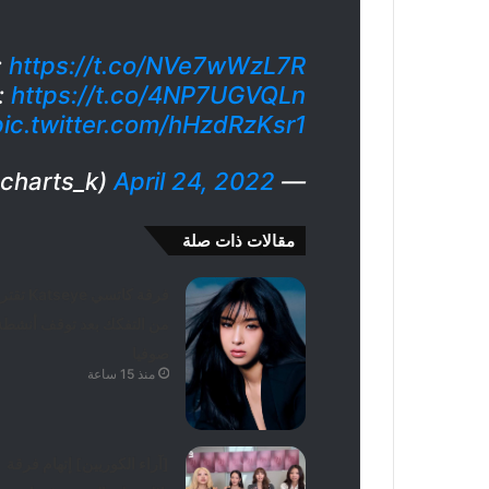
:
https://t.co/NVe7wWzL7R
:
https://t.co/4NP7UGVQLn
pic.twitter.com/hHzdRzKsr1
April 24, 2022
— BTS Charts & Translations⁷ (@charts_k)
مقالات ذات صلة
فرقة كاتسي tseye
من التفكك بعد توقف أنشطة
صوفيا
منذ 15 ساعة
[آراء الكوريين] إتهام فرقة