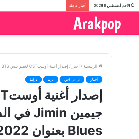
الأحد, أغسطس 9 2026
أخبار عاجلة
الرئيسية
/
أخبار
/
إصدار أغنية أوستOST لعضو بتس BTS جيمين Jimin في الدراما الكورية Our Blues بعنوان With You 2022
أخبار
بي تي اس
ترند
دراما
Blues بعنوان With You 2022