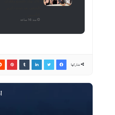
بلاك بينك بالتصنع وفقدان
الشغف بعد حدث ذكرى
التأسيس
منذ 16 ساعة
فيسبوك
تويتر
لينكدإن
بينتي
شاركها
أ