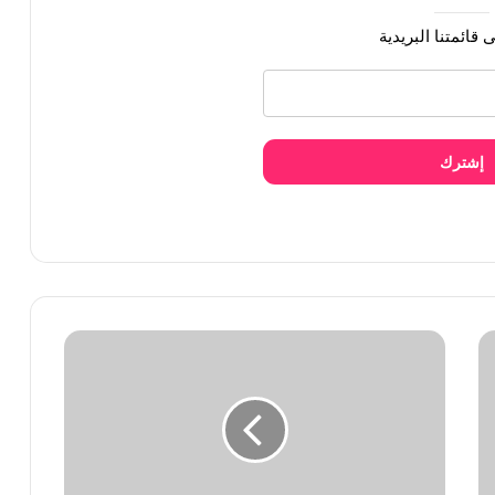
حبين حول تفكك فرقة بلاكبينك
 قائمتنا البريدية
صر المنخفض تثير السخرية
إشترك
ي ذكرى ترسيمهن بعد احتجاج المعجبين
ريح حول جوائز الغرامي GRAMMY