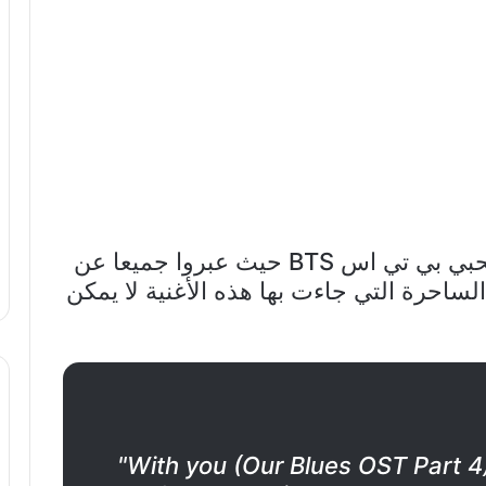
و سرعان ما لقيت إعجاب عشاق و محبي بي تي اس BTS حيث عبروا جميعا عن
احرة التي جاءت بها هذه الأغنية لا يمكن
"With you (Our Blues OST Part 4