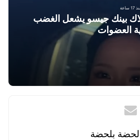
 17 ساعة
 بلاك بينك جيسو يشعل الغضب
ة العضوات
 الغضب ضد بقية العضوات
س بلاكبينك تثير غضب الكوريين
 لحضة بلحضة