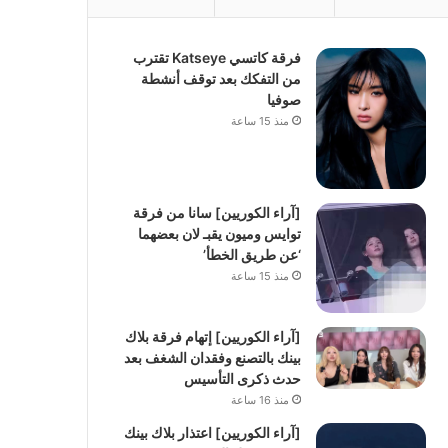
فرقة كاتسي Katseye تقترب
من التفكك بعد توقف أنشطة
صوفيا
منذ 15 ساعة
[آراء الكوريين] سانا من فرقة
توايس وميون يقبـ لان بعضهما
‘عن طريق الخطأ’
منذ 15 ساعة
[آراء الكوريين] إتهام فرقة بلاك
بينك بالتصنع وفقدان الشغف بعد
حدث ذكرى التأسيس
منذ 16 ساعة
[آراء الكوريين] اعتذار بلاك بينك