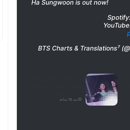
Ha Sungwoon is out now!
Spotify
YouTube
Ka تقترب
[آراء الكوريين] سانا من فرقة
توايس وميون يقبـ لان بعضهما
‘عن طريق الخطأ’
منذ 15 ساعة