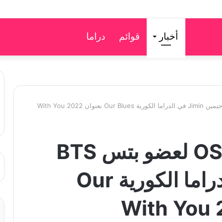
أخبار
قوائم
دراما
إصدار أغنية أوستOST لعضو بتس BTS
جيمين Jimin في الدراما الكورية Our