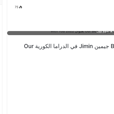
arakpop، BTS، bts jimin، bts jimin 2022، DRAMA OUR BLU
75
HA SUNG WOON، jimin ost drama our blues 2022، jimin ost drama our 
2022 JIMIN OST، SUNG WOON، Sungwoon، Winter، With you، أغنية جيمين ost our nlues 2022، أغنية جيمين OUR BLUES 2022، أوست، أوست
جيمين Our blues 2022، أوست دراما الكورية Our Blues 2022، الدراما الكورية الحزن الخاص بنا، بانقتان، بتس، بي تي اس، جيمين، جيمين ost with you،
جيمين Our blues، جيمين أوست with you، جيمين أوست with you 2022، جيمين أوست with you our blues، جيمين أوست دراما الكورية Our Blues
تم إصدار أغنية أوست لعضو بتس BTS جيمين Jimin في الدراما الكورية Our