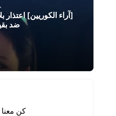
منذ
[آراء الكوريين] اعتذار
ضد بقي
منذ 17 ساعة
[آراء الكوريين] اعتذار بلاك بينك جيسو يشعل
منذ 18 ساعة
مغادرة بلاك بينك ليسا السريعة بعد ذكرى تأسي
كن معنا
منذ 18 ساعة