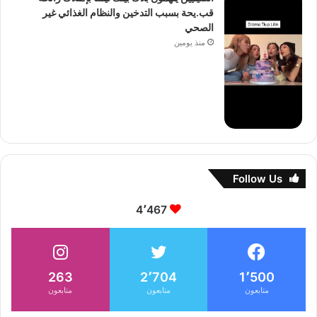
قب.يحة بسبب التدخين والنظام الغذائي غير
الصحي
منذ يومين
Follow Us
4٬467
263
2٬704
1٬500
متابعون
متابعون
متابعون