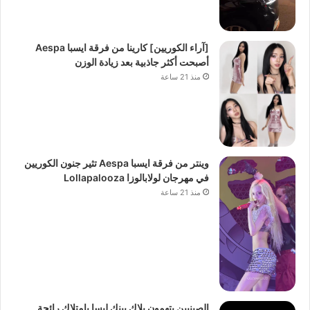
[آراء الكوريين] كارينا من فرقة ايسبا Aespa
أصبحت أكثر جاذبية بعد زيادة الوزن
منذ 21 ساعة
وينتر من فرقة ايسبا Aespa تثير جنون الكوريين
في مهرجان لولابالوزا Lollapalooza
منذ 21 ساعة
الصينيين يتهمون بلاك بينك ليسا بإمتلاك رائحة