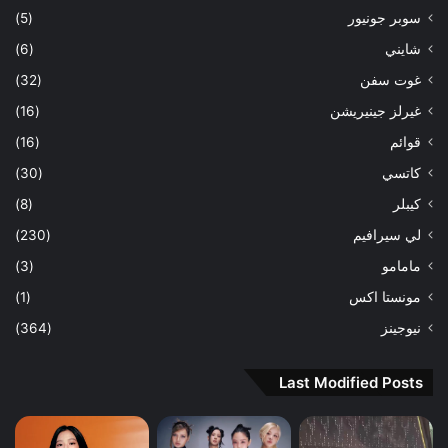
سوبر جونيور
(5)
شايني
(6)
غوت سفن
(32)
غيرلز جينيريشن
(16)
قوائم
(16)
كاتسي
(30)
كيبلر
(8)
لي سيرافيم
(230)
مامامو
(3)
مونستا اكس
(1)
نيوجينز
(364)
Last Modified Posts