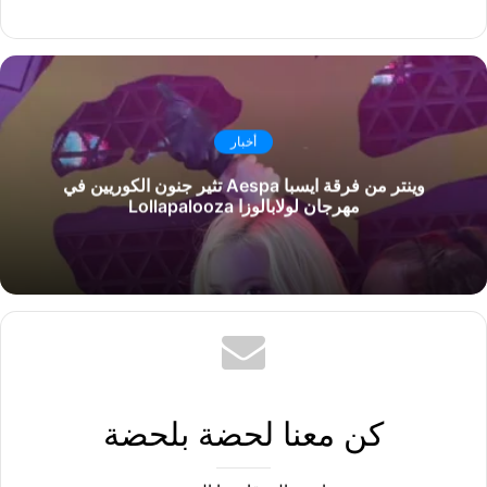
أخبار
وينتر من فرقة ايسبا Aespa تثير جنون الكوريين في
مهرجان لولابالوزا Lollapalooza
كن معنا لحضة بلحضة