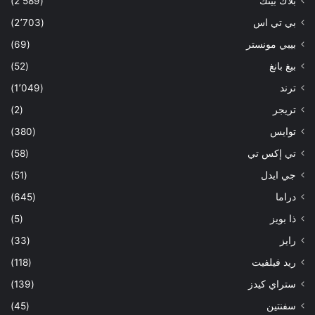
بلاك بينك
(2٬589)
بي تي اس
(2٬703)
بيبي مونستر
(69)
بيغ بانغ
(52)
ترند
(1٬049)
تريجر
(2)
توايس
(380)
تي إكس تي
(58)
جي ايدل
(51)
دراما
(645)
ذا بويز
(5)
رايز
(33)
ريد فيلفيت
(118)
ستراي كيدز
(139)
سفنتين
(45)