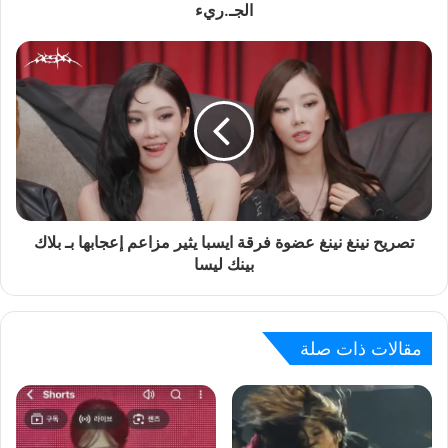
الجـ.ريء
تصريح نينغ نينغ عضوة فرقة ايسبا يثير مزاعم إعجابها بـ بلاك
بينك ليسا
مقالات ذات صلة