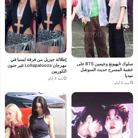
إطلالة جيزيل من فرقة ايسبا في
سلوك تايهيونغ وجيمين BTS على
مهرجان Lollapalooza تثير جنون
خشبة المسرح حديث السوشل
الكوريين
ميديا
منذ 4 أيام
منذ 4 أيام