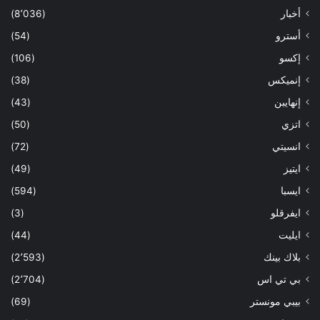
أخبار
(8٬036)
أسترو
(54)
إكسو
(106)
إنميكس
(38)
إنهايبن
(43)
اتزي
(50)
انسيتي
(72)
ايتيز
(49)
ايسبا
(594)
ايفرقلو
(3)
ايليت
(44)
بلاك بينك
(2٬593)
بي تي اس
(2٬704)
بيبي مونستر
(69)