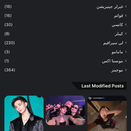
غيرلز جينيريشن
(16)
قوائم
(16)
كاتسي
(30)
كيبلر
(8)
لي سيرافيم
(230)
مامامو
(3)
مونستا اكس
(1)
نيوجينز
(364)
Last Modified Posts