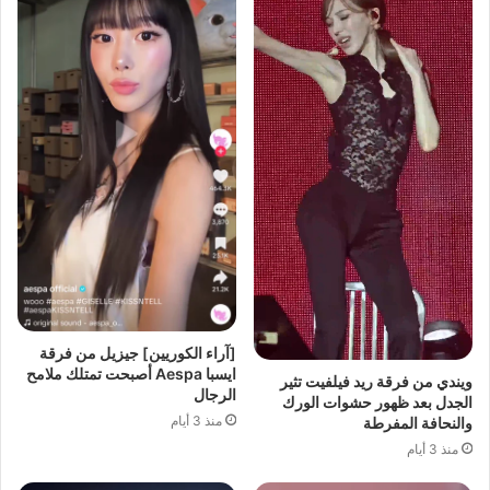
[آراء الكوريين] جيزيل من فرقة
ايسبا Aespa أصبحت تمتلك ملامح
ويندي من فرقة ريد فيلفيت تثير
الرجال
الجدل بعد ظهور حشوات الورك
منذ 3 أيام
والنحافة المفرطة
منذ 3 أيام