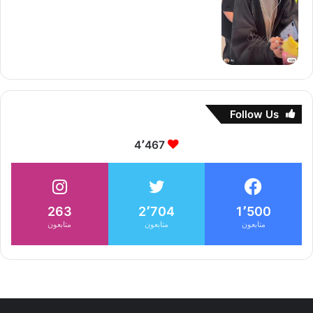
Follow Us
4٬467
263
2٬704
1٬500
متابعون
متابعون
متابعون