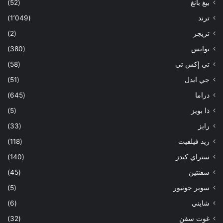
بيغ بانغ
(52)
ترند
(1٬049)
تريجر
(2)
توايس
(380)
تي إكس تي
(58)
جي ايدل
(51)
دراما
(645)
ذا بويز
(5)
رايز
(33)
ريد فيلفيت
(118)
ستراي كيدز
(140)
سفنتين
(45)
سوبر جونيور
(5)
شايني
(6)
غوت سفن
(32)