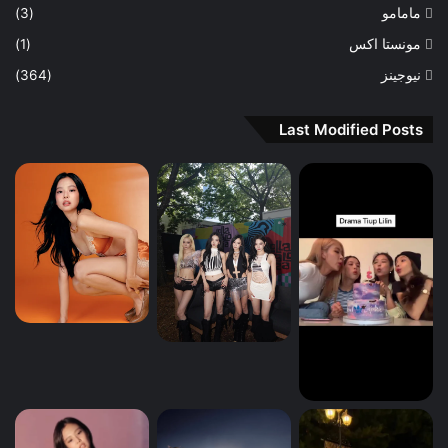
مامامو
(3)
مونستا اكس
(1)
نيوجينز
(364)
Last Modified Posts