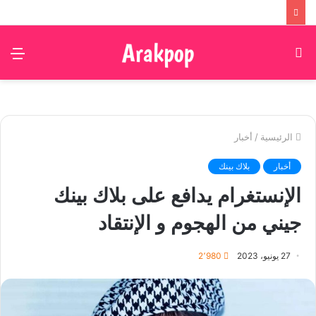
بحث
الق
عن
الرئيسية
/
أخبار
أخبار
بلاك بينك
الإنستغرام يدافع على بلاك بينك
جيني من الهجوم و الإنتقاد
27 يونيو، 2023
2٬980