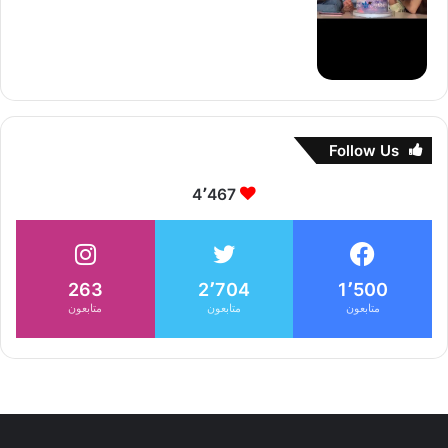
Follow Us
4٬467
263
2٬704
1٬500
متابعون
متابعون
متابعون