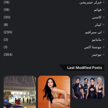
غيرلز جينيريشن
(16)
قوائم
(16)
كاتسي
(30)
كيبلر
(8)
لي سيرافيم
(230)
مامامو
(3)
مونستا اكس
(1)
نيوجينز
(364)
Last Modified Posts