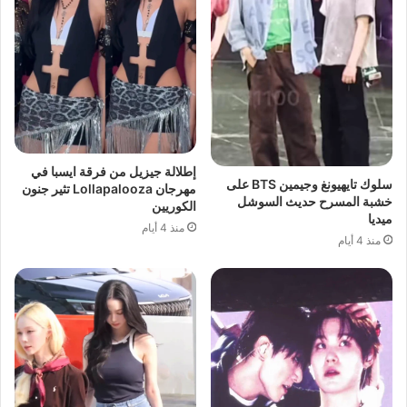
إطلالة جيزيل من فرقة ايسبا في
سلوك تايهيونغ وجيمين BTS على
مهرجان Lollapalooza تثير جنون
خشبة المسرح حديث السوشل
الكوريين
ميديا
منذ 4 أيام
منذ 4 أيام