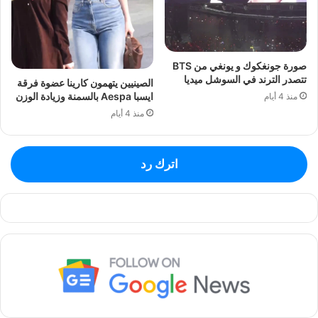
صورة جونغكوك و يونغي من BTS
تتصدر الترند في السوشل ميديا
الصينيين يتهمون كارينا عضوة فرقة
ايسبا Aespa بالسمنة وزيادة الوزن
منذ 4 أيام
منذ 4 أيام
اترك رد