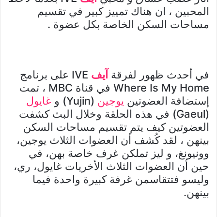
المحبين ، ان هناك تمييز كبير في تقسيم
مساحات السكن الخاصة بكل عضوة .
في أحدث ظهور لفرقة
آيف
IVE على برنامج
Where Is My Home في قناة MBC ، تمت
إستضافة العضوتين
يوجين
(Yujin) و
غايول
(Gaeul) في هذه الحلقة وخلال البث كشفت
العضوتين كيف يتم تقسيم مساحات السكن
بينهن ، لقد كُشف أن العضوات الثلاث يوجين،
وونيونغ، و ليز تملكن غرف خاصة بهن، في
حين أن العضوات الثلاث الأخريات غايول، ري،
وليسو فتتقاسمن غرفة كبيرة واحدة فيما
بينهن.