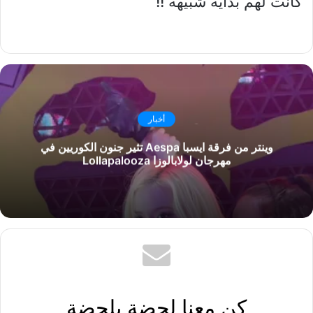
كانت لهم بداية شبيهة !!
أخبار
وينتر من فرقة ايسبا Aespa تثير جنون الكوريين في
مهرجان لولابالوزا Lollapalooza
كن معنا لحضة بلحضة