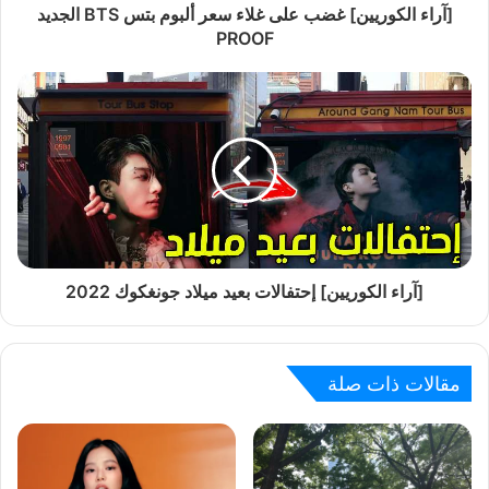
[آراء الكوريين] غضب على غلاء سعر ألبوم بتس BTS الجديد
PROOF
[آراء الكوريين] إحتفالات بعيد ميلاد جونغكوك 2022
مقالات ذات صلة