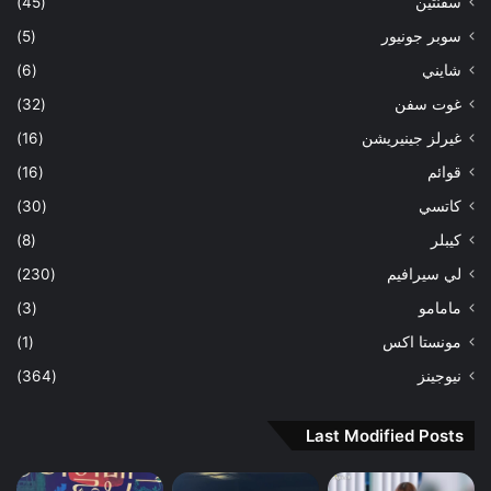
سفنتين
(45)
سوبر جونيور
(5)
شايني
(6)
غوت سفن
(32)
غيرلز جينيريشن
(16)
قوائم
(16)
كاتسي
(30)
كيبلر
(8)
لي سيرافيم
(230)
مامامو
(3)
مونستا اكس
(1)
نيوجينز
(364)
Last Modified Posts