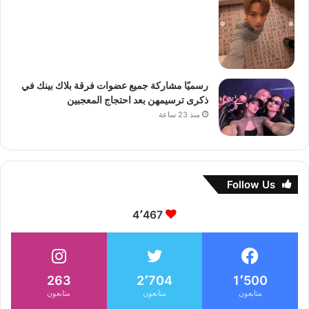
رسميًا مشاركة جميع عضوات فرقة بلاك بينك في
ذكرى ترسيمهن بعد احتجاج المعجبين
منذ 23 ساعة
Follow Us
4٬467
263
2٬704
1٬500
متابعون
متابعون
متابعون