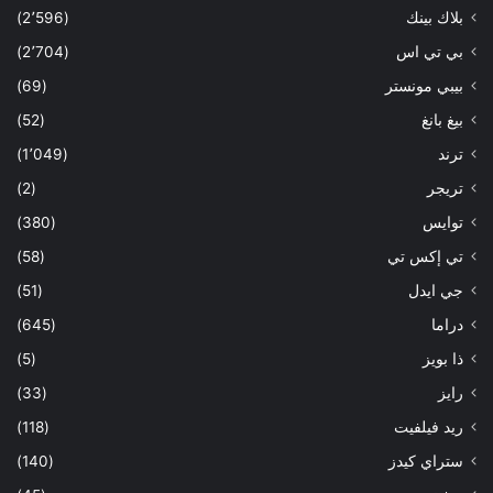
بلاك بينك
(2٬596)
بي تي اس
(2٬704)
بيبي مونستر
(69)
بيغ بانغ
(52)
ترند
(1٬049)
تريجر
(2)
توايس
(380)
تي إكس تي
(58)
جي ايدل
(51)
دراما
(645)
ذا بويز
(5)
رايز
(33)
ريد فيلفيت
(118)
ستراي كيدز
(140)