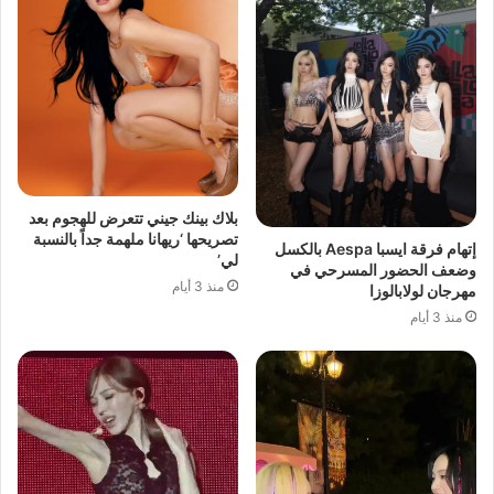
بلاك بينك جيني تتعرض للهجوم بعد
تصريحها ‘ريهانا ملهمة جداً بالنسبة
إتهام فرقة ايسبا Aespa بالكسل
لي’
وضعف الحضور المسرحي في
منذ 3 أيام
مهرجان لولابالوزا
منذ 3 أيام