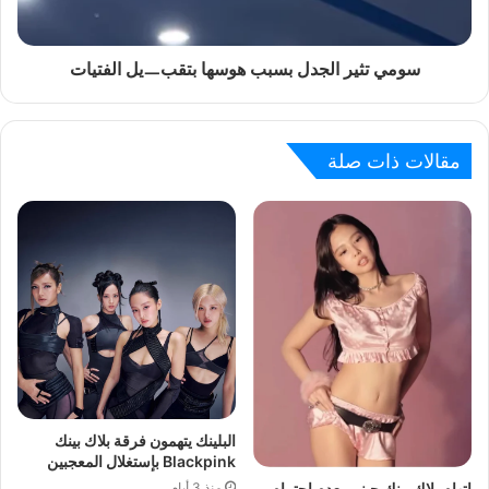
سومي تثير الجدل بسبب هوسها بتقبㅡيل الفتيات
مقالات ذات صلة
البلينك يتهمون فرقة بلاك بينك
Blackpink بإستغلال المعجبين
منذ 3 أيام
إتهام بلاك بينك جيني بعدم احترام