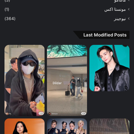
مامامو
(3)
مونستا اكس
(1)
نيوجينز
(364)
Last Modified Posts