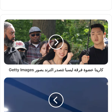
كارينا عضوة فرقة ايسبا تتصدر الترند بصور Getty Images