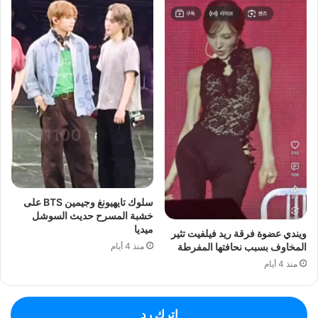
سلوك تايهيونغ وجيمين BTS على
خشبة المسرح حديث السوشل
ميديا
ويندي عضوة فرقة ريد فيلفيت تثير
المخاوف بسبب نحافتها المفرطة
منذ 4 أيام
منذ 4 أيام
اترك رد