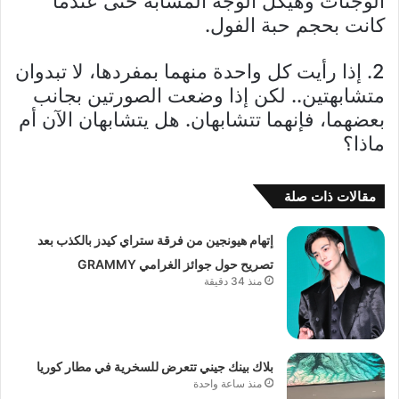
الوجنات وهيكل الوجه المشابه حتى عندما
كانت بحجم حبة الفول.
2. إذا رأيت كل واحدة منهما بمفردها، لا تبدوان
متشابهتين.. لكن إذا وضعت الصورتين بجانب
بعضهما، فإنهما تتشابهان. هل يتشابهان الآن أم
ماذا؟
مقالات ذات صلة
إتهام هيونجين من فرقة ستراي كيدز بالكذب بعد
تصريح حول جوائز الغرامي GRAMMY
منذ 34 دقيقة
بلاك بينك جيني تتعرض للسخرية في مطار كوريا
منذ ساعة واحدة