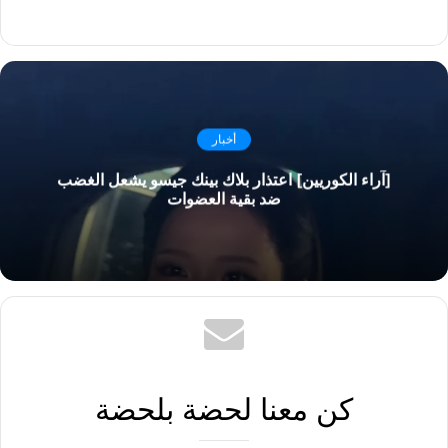
أخبار
[آراء الكوريين] اعتذار بلاك بينك جيسو يشعل الغضب
ضد بقية العضوات
كن معنا لحضة بلحضة