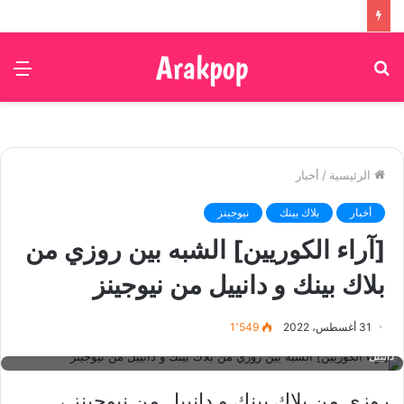
بحث
الق
عن
الرئيسية
/
أخبار
أخبار
بلاك بينك
نيوجينز
[آراء الكوريين] الشبه بين روزي من
بلاك بينك و دانييل من نيوجينز
31 أغسطس، 2022
1٬549
BLACKPINK، DANIELLE، NewJeans، Rosé، دانييل من نيوجينز، روزي، روزي و
دانييل
روزي من بلاك بينك و دانييل من نيوجينز ،