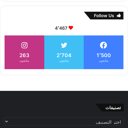
Follow Us
4٬467
263
2٬704
1٬500
متابعون
متابعون
متابعون
تصنيفات
تصنيفات