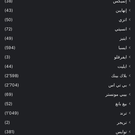
إنميكس
(38)
إنهايبن
(43)
اتزي
(50)
انسيتي
(72)
ايتيز
(49)
ايسبا
(594)
ايفرقلو
(3)
ايليت
(44)
بلاك بينك
(2٬598)
بي تي اس
(2٬704)
بيبي مونستر
(69)
بيغ بانغ
(52)
ترند
(1٬049)
تريجر
(2)
توايس
(381)