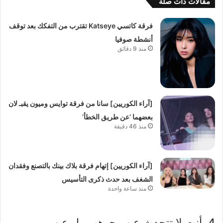
مقالات ذات صلة
فرقة كاتسي Katseye تقترب من التفكك بعد توقف
أنشطة صوفيا
منذ 9 دقائق
[آراء الكوريين] سانا من فرقة توايس وميون يقبـ لان
بعضهما ‘عن طريق الخطأ’
منذ 46 دقيقة
[آراء الكوريين] إتهام فرقة بلاك بينك بالتصنع وفقدان
الشغف بعد حدث ذكرى التأسيس
منذ ساعة واحدة
4. أنت لا تتحدث عن وجوههم بل عن