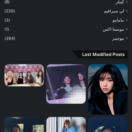
كيبلر
(8)
لي سيرافيم
(230)
مامامو
(3)
مونستا اكس
(1)
نيوجينز
(364)
Last Modified Posts