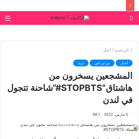
بحث
الق
عن
الرئيسية
/
أخبار
أخبار
بي تي اس
ترند
المشجعين يسخرون من
هاشتاق”STOPBTS#”شاحنة تتجول
في لندن
5 مارس، 2022
69
هاشتاق STOPBTS#