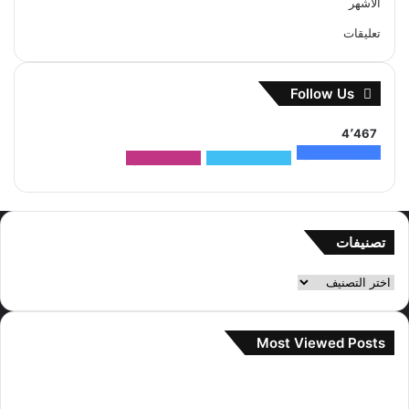
الأشهر
تعليقات
Follow Us
4٬467
1٬500
متابعون
2٬704
متابعون
263
متابعون
تصنيفات
تصنيفات
Most Viewed Posts
2 سبتمبر، 2022
آراء مستخدمي الإنترنت حول صور المواعدة