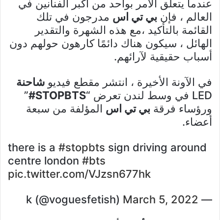
عندما يتعلق الأمر بواحد من أكبر الفنانين في
العالم ، فإن
بي تي اس
مدرجون في تلك
القائمة بالتأكيد ،مع هذه الشهرة والتقدير
الهائل ، سيكون هناك دائمًا كارهون حولهم دون
أسباب حقيقية لآرائهم.
في الآونة الأخيرة ، انتشر مقطع فيديو
شاحنة
LED في وسط لندن تعرض “
STOPBTS#
”
ورؤساء فرقة
بي تي اس
المؤلفة من سبعة
أعضاء.
there is a
#stopbts
sign driving around
centre london
#bts
pic.twitter.com/VJzsn677hk
March 5, 2022
— k (@voguesfetish)