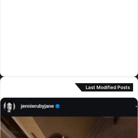
قوائم
(16)
كاتسي
(30)
كيبلر
(8)
لي سيرافيم
(230)
مامامو
(3)
مونستا اكس
(1)
نيوجينز
(364)
Last Modified Posts