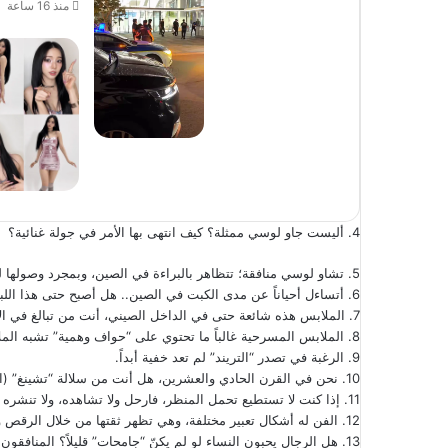
منذ 16 ساعة
4. أليست جاو لوسي ممثلة؟ كيف انتهى بها الأمر في جولة غنائية؟
5. تشاو لوسي منافقة؛ تتظاهر بالبراءة في الصين، وبمجرد وصولها لتايلاند يصبح كل شيء مكشـㅡوفاً.
6. أتساءل أحياناً عن مدى الكبت في الصين.. هل أصبح حتى هذا اللباس يعتبر مثㅡيراً؟
7. الملابس هذه شائعة حتى في الداخل الصيني، أنت من تبالغ في الانتقاد، وأعتقد أنك أكثر سوءاً منها.
8. الملابس المسرحية غالباً ما تحتوي على “حواف وهمية” تشبه الملاㅡ بس الداㅡ خلية، انت لا تفهم في تصميم الأزياء.
9. الرغبة في تصدر “التريند” لم تعد خفية أبداً.
10. نحن في القرن الحادي والعشرين، هل أنت من سلالة “تشينغ” (العصور القديمة)؟ ما المشكلة في هذا اللباس؟
11. إذا كنت لا تستطيع تحمل المنظر، فارحل ولا تشاهده، ولا تنشره هنا.
12. الفن له أشكال تعبير مختلفة، وهي تظهر ثقتها من خلال الرقص والملابس، وهذا أمر شجاع.
13. هل الرجال يحبون النساء لو لم يكنّ “جامحات” قليلاً؟ المنافق