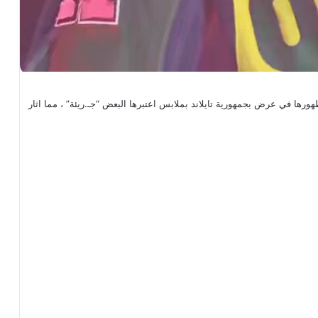
او لوسي (Zhao Lusi) تثير الجدل بعد ظهورها في عرض بجمهورية تايلاند بملابس اعتبرها البعض “جـ.ريئة” ، مما اثار