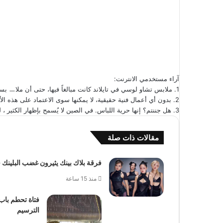
آراء مستخدمي الانترنت:
1. ملابس تشاو لوسي في تايلاند كانت مبالغاً فيها، حتى أن ملاㅡ بسها الداㅡ خلية ظهرت أثناء الرقص.. يا له من تناقض صارخ وابتㅡذال.
2. بدون أي أعمال فنية حقيقية، لا يمكنها سوى الاعتماد على هذه الأساليب لجذب الانتباه.
3. هل جننتم؟ إنها حرية اللباس. في الصين لا يُسمح بإظهار الكثير ، لذا الذهاب لتايلاند وارتداء “تانك توب” أمر طبيعي تماماً.
مقالات ذات صلة
فرقة بلاك بينك يثيرون غضب البلين
منذ 15 ساعة
الترسيم