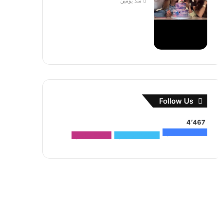
منذ يومين
Follow Us
4٬467
1٬500
متابعون
2٬704
متابعون
263
متابعون