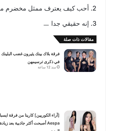
2. أحب كيف يعترف ممثل مخضرم مثل جونغمين بمهارات جيسو
3. إنه حقيقي جدا ㅡ
مقالات ذات صلة
فرقة بلاك بينك يثيرون غضب البلينك
في ذكرى ترسيمهن
منذ 12 ساعة
[آراء الكوريين] كارينا من فرقة ايسبا
Aespa أصبحت أكثر جاذبية بعد زيادة
الوزن