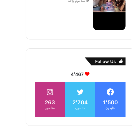
منذ يوم واحد
Follow Us
4٬467
263
2٬704
1٬500
متابعون
متابعون
متابعون