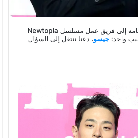
كشف بارك جونغ مين عن سبب انضمامه إلى فريق عمل مسلسل Newtopia
بب واحد:
جيسو
. دعنا ننتقل إلى السؤال