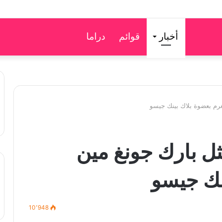
أخبار
قوائم
دراما
غرم بعضوة بلاك بينك جيسو
ثل بارك جونغ مين
نك جيسو
10٬948