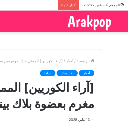
الجمعة, أغسطس 7 2026
أخبار عاجلة
الرئيسية
/
أخبار
/
[آراء الكوريين] الممثل بارك جونغ مين م
أخبار
بلاك بينك
دراما
[آراء الكوريين] المم
مغرم بعضوة بلاك بي
13 يناير، 2025