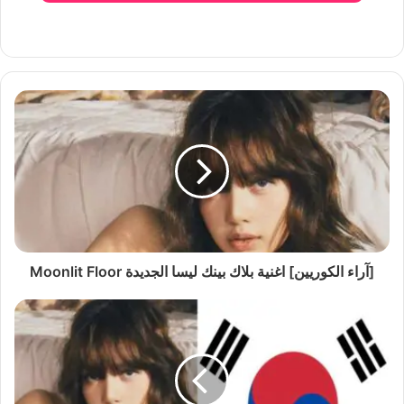
[آراء الكوريين] اغنية بلاك بينك ليسا الجديدة Moonlit Floor