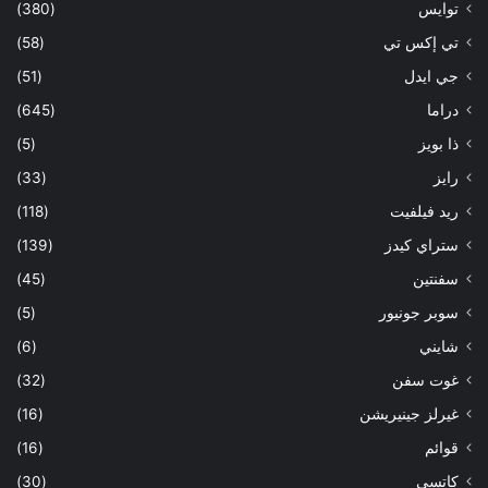
توايس
(380)
تي إكس تي
(58)
جي ايدل
(51)
دراما
(645)
ذا بويز
(5)
رايز
(33)
ريد فيلفيت
(118)
ستراي كيدز
(139)
سفنتين
(45)
سوبر جونيور
(5)
شايني
(6)
غوت سفن
(32)
غيرلز جينيريشن
(16)
قوائم
(16)
كاتسي
(30)