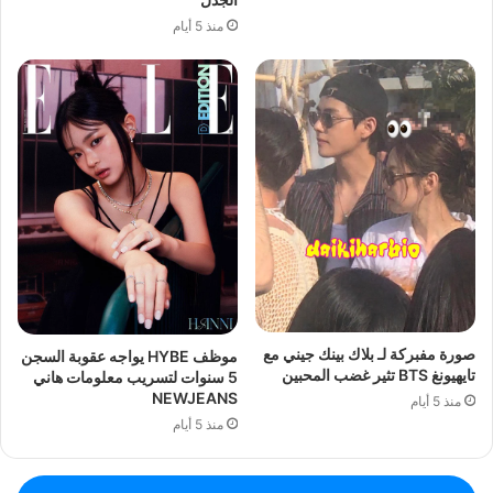
منذ 5 أيام
صورة مفبركة لـ بلاك بينك جيني مع
موظف HYBE يواجه عقوبة السجن
تايهيونغ BTS تثير غضب المحبين
5 سنوات لتسريب معلومات هاني
NEWJEANS
منذ 5 أيام
منذ 5 أيام