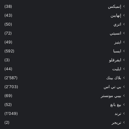
إنميكس
(38)
إنهايبن
(43)
اتزي
(50)
انسيتي
(72)
ايتيز
(49)
ايسبا
(592)
ايفرقلو
(3)
ايليت
(44)
بلاك بينك
(2٬587)
بي تي اس
(2٬703)
بيبي مونستر
(69)
بيغ بانغ
(52)
ترند
(1٬049)
تريجر
(2)