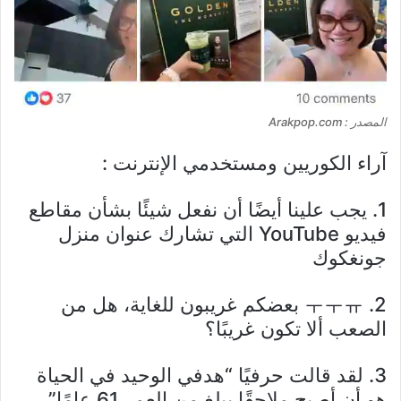
المصدر : Arakpop.com
آراء الكوريين ومستخدمي الإنترنت :
1. يجب علينا أيضًا أن نفعل شيئًا بشأن مقاطع
فيديو YouTube التي تشارك عنوان منزل
جونغكوك
2. ㅜㅜㅠ بعضكم غريبون للغاية، هل من
الصعب ألا تكون غريبًا؟
3. لقد قالت حرفيًا “هدفي الوحيد في الحياة
هو أن أصبح ملاحقًا يبلغ من العمر 61 عامًا”