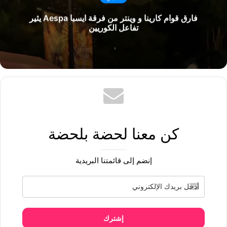
فارق قوام كارينا و وينتر من فرقة ايسبا Aespa يثير
تفاعل الكوريين
كن معنا لحضة بلحضة
إنضم إلى قائمتنا البريدية
إشترك