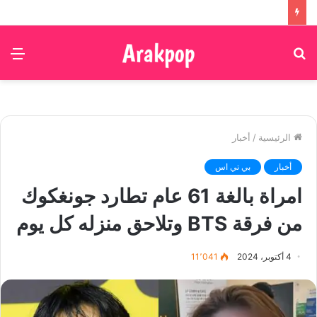
بحث
الق
عن
الرئيسية
/
أخبار
أخبار
بي تي اس
امراة بالغة 61 عام تطارد جونغكوك
من فرقة BTS وتلاحق منزله كل يوم
4 أكتوبر، 2024
11٬041