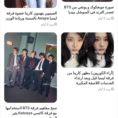
صورة جونغكوك و يونغي من BTS
تتصدر الترند في السوشل ميديا
الصينيين يتهمون كارينا عضوة فرقة
ايسبا Aespa بالسمنة وزيادة الوزن
منذ 3 أيام
منذ 3 أيام
[آراء الكوريين] مظهر كارينا من
فرقة ايسبا قبل وبعد ارتداء
العدسات اللاصقة المكبرة
منذ 5 أيام
نسخ مفاهيم فرقة BTS لاستخدامها
مع فرقة كاتسي Katseye يثير
الجدل