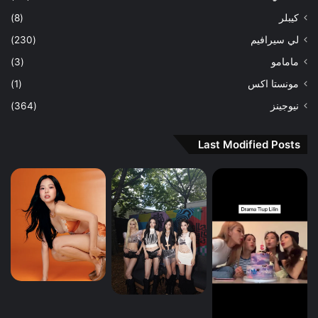
كيبلر
(8)
لي سيرافيم
(230)
مامامو
(3)
مونستا اكس
(1)
نيوجينز
(364)
Last Modified Posts