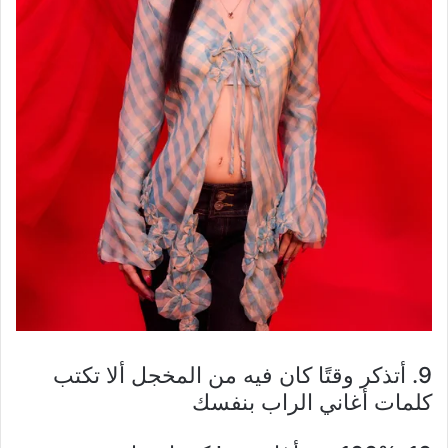
9. أتذكر وقتًا كان فيه من المخجل ألا تكتب
كلمات أغاني الراب بنفسك