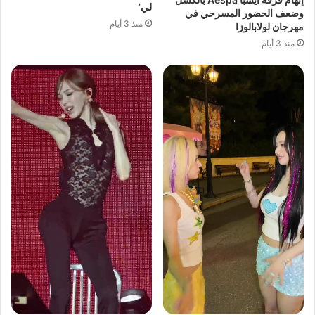
لي’
وضعف الحضور المسرحي في
منذ 3 أيام
مهرجان لولابالوزا
منذ 3 أيام