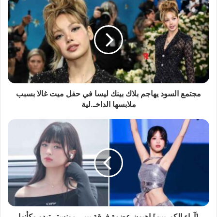
مجتمع السود يهاجم بلاك بينك ليسا في حفل ميت غالا بسبب
ملابسها الداخـ.لية
[آراء الكوريين] اهيون عضوة فرقة بيبي مونستر تبدو وكأنها