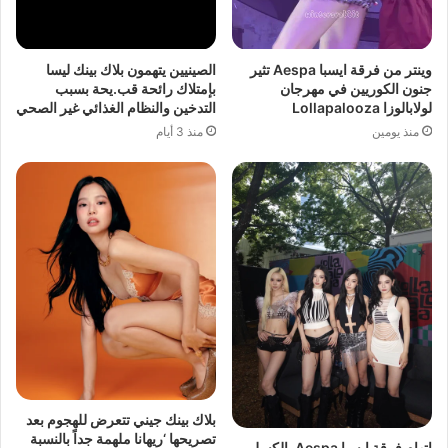
وينتر من فرقة ايسبا Aespa تثير
الصينيين يتهمون بلاك بينك ليسا
جنون الكوريين في مهرجان
بإمتلاك رائحة قب.يحة بسبب
لولابالوزا Lollapalooza
التدخين والنظام الغذائي غير الصحي
منذ يومين
منذ 3 أيام
بلاك بينك جيني تتعرض للهجوم بعد
تصريحها ‘ريهانا ملهمة جداً بالنسبة
إتهام فرقة ايسبا Aespa بالكسل