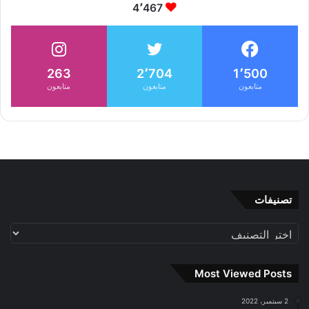
4٬467
263
2٬704
1٬500
متابعون
متابعون
متابعون
تصنيفات
تصنيفات
Most Viewed Posts
2 سبتمبر، 2022