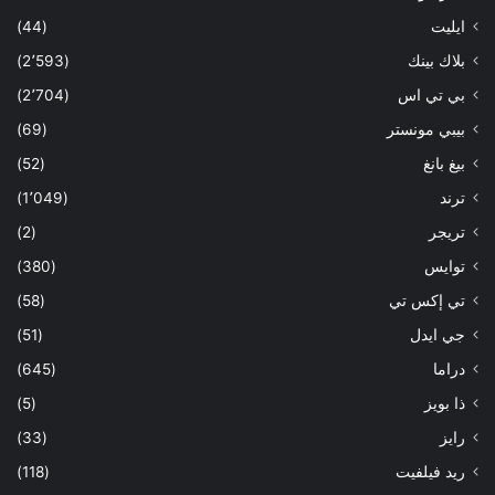
ايليت
(44)
بلاك بينك
(2٬593)
بي تي اس
(2٬704)
بيبي مونستر
(69)
بيغ بانغ
(52)
ترند
(1٬049)
تريجر
(2)
توايس
(380)
تي إكس تي
(58)
جي ايدل
(51)
دراما
(645)
ذا بويز
(5)
رايز
(33)
ريد فيلفيت
(118)