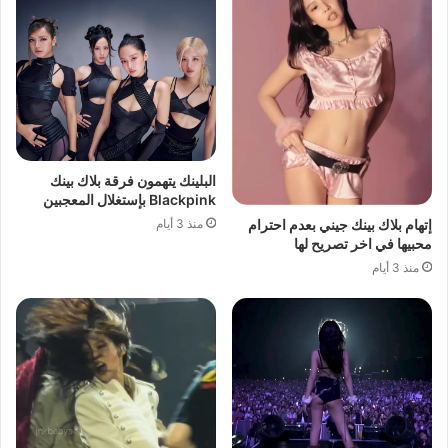
البلينك يتهمون فرقة بلاك بينك
Blackpink بإستغلال المعجبين
منذ 3 أيام
إتهام بلاك بينك جيني بعدم احترام
محبيها في اخر تصريح لها
منذ 3 أيام