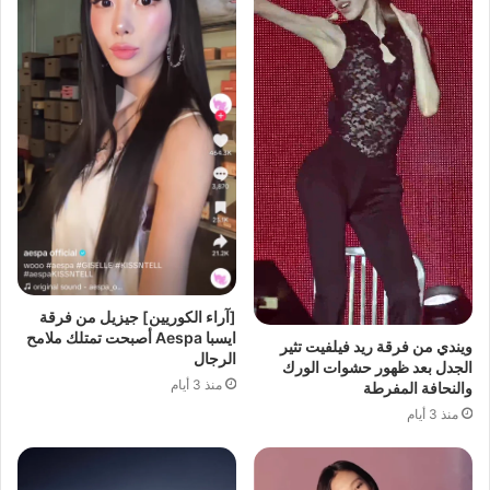
[آراء الكوريين] جيزيل من فرقة
ايسبا Aespa أصبحت تمتلك ملامح
ويندي من فرقة ريد فيلفيت تثير
الرجال
الجدل بعد ظهور حشوات الورك
منذ 3 أيام
والنحافة المفرطة
منذ 3 أيام