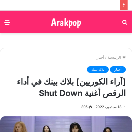
بحث
الق
عن
الرئيسية
/
أخبار
أخبار
بلاك بينك
[آراء الكوريين] بلاك بينك في أداء
الرقص أغنية Shut Down
18 سبتمبر، 2022
895