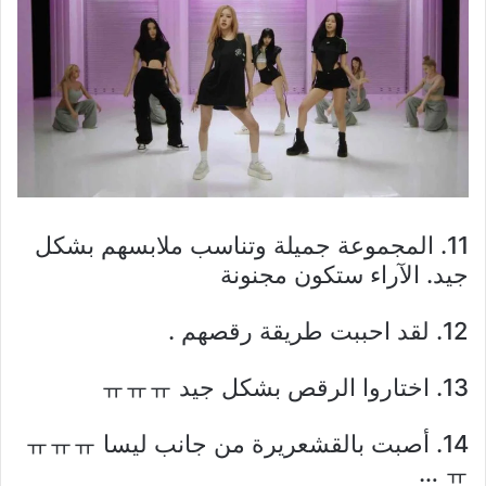
11. المجموعة جميلة وتناسب ملابسهم بشكل
جيد. الآراء ستكون مجنونة
12. لقد احببت طريقة رقصهم .
13. اختاروا الرقص بشكل جيد ㅠㅠㅠ
14. أصبت بالقشعريرة من جانب ليسا ㅠㅠㅠ
ㅠ …