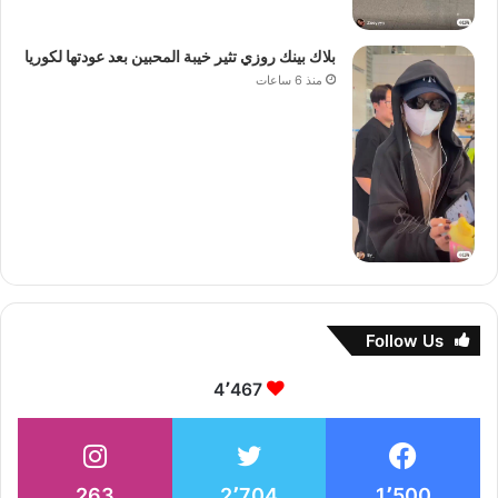
بلاك بينك روزي تثير خيبة المحبين بعد عودتها لكوريا
منذ 6 ساعات
Follow Us
4٬467
263
2٬704
1٬500