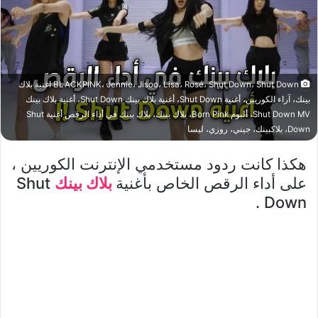
BLACKPINK، Jennie، Jisoo، Lisa، Rosé، Shut Down، Shut Down اغنية بلاك
بينك، آراء الكوريين، أغنية Shut Down، أغنية بلاك بينك Shut Down، أغنية بلاك بينك
Shut Down MV، ألبوم Born Pink، بلاك بينك، بلاك بينك في أداء الرقص أغنية Shut
Down، بلاكبينك، جيني، روزي، ليسا
هكذا كانت ردود مستخدمي الإنترنت الكوريين ،
على أداء الرقص الخاص بأغنية
بلاك بينك
Shut
Down .