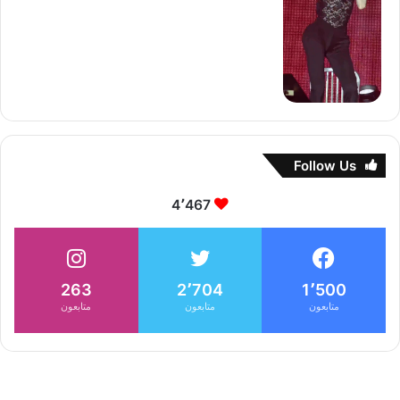
Follow Us
4٬467
263
2٬704
1٬500
متابعون
متابعون
متابعون