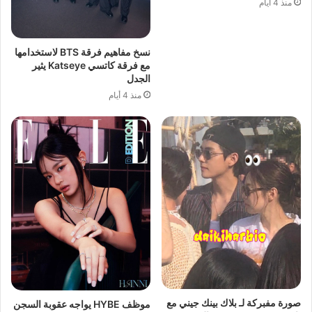
منذ 4 أيام
نسخ مفاهيم فرقة BTS لاستخدامها
مع فرقة كاتسي Katseye يثير
الجدل
منذ 4 أيام
صورة مفبركة لـ بلاك بينك جيني مع
موظف HYBE يواجه عقوبة السجن