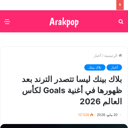
بحث
الق
عن
الرئيسية
/
أخبار
أخبار
بلاك بينك
بلاك بينك ليسا تتصدر الترند بعد
ظهورها في أغنية Goals لكأس
العالم 2026
20 مايو، 2026
10٬526