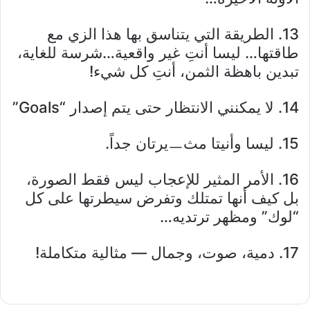
13. الطريقة التي يتناسق بها هذا الزي مع
طاقتها… ليسا أنتِ غير واقعية…شرسة للغاية،
تبدين باهظة الثمن، أنتِ كل شيء!
14. لا يمكنني الانتظار حتى يتم إصدار “Goals”
15. ليسا وأنيتا مثㅡيرتان جداً.
16. الأمر المثير للإعجاب ليس فقط الصورة،
بل كيف أنها تمتلك وتفرض سيطرتها على كل
“لوك” ومظهر ترتديه…
17. دمية، صوت، وجمال — مثالية متكاملة!