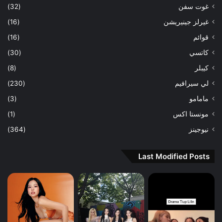
غوت سفن
(32)
غيرلز جينيريشن
(16)
قوائم
(16)
كاتسي
(30)
كيبلر
(8)
لي سيرافيم
(230)
مامامو
(3)
مونستا اكس
(1)
نيوجينز
(364)
Last Modified Posts