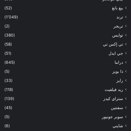
بيغ بانغ
(52)
ترند
(1٬049)
تريجر
(2)
توايس
(380)
تي إكس تي
(58)
جي ايدل
(51)
دراما
(645)
ذا بويز
(5)
رايز
(33)
ريد فيلفيت
(118)
ستراي كيدز
(139)
سفنتين
(45)
سوبر جونيور
(5)
شايني
(6)