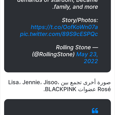
family, and more.
Story/Photos:
https://t.co/OofKoWn07a
pic.twitter.com/89S9cESPQc
— Rolling Stone
(@RollingStone)
May 23,
2022
صورة أخرى تجمع بين Lisa، Jennie، Jisoo،
Rosé عضوات BLACKPINK.