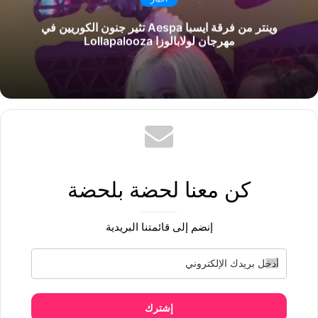
وينتر من فرقة ايسبا Aespa تثير جنون الكوريين في
مهرجان لولابالوزا Lollapalooza
كن معنا لحضة بلحضة
إنضم إلى قائمتنا البريدية
إشترك