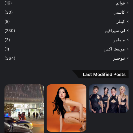
قوائم
(16)
كاتسي
(30)
كيبلر
(8)
لي سيرافيم
(230)
مامامو
(3)
مونستا اكس
(1)
نيوجينز
(364)
Last Modified Posts