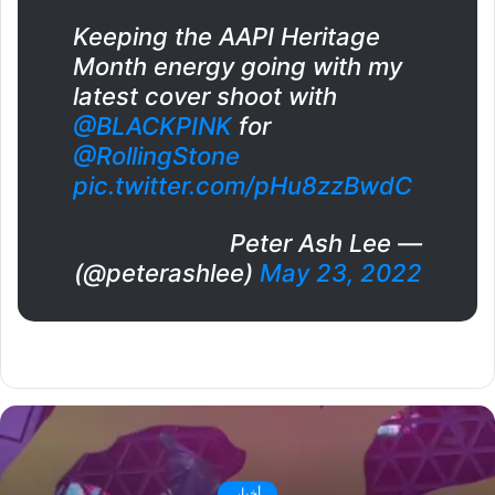
Keeping the AAPI Heritage
Month energy going with my
latest cover shoot with
@BLACKPINK
for
@RollingStone
pic.twitter.com/pHu8zzBwdC
— Peter Ash Lee
(@peterashlee)
May 23, 2022
أخبار