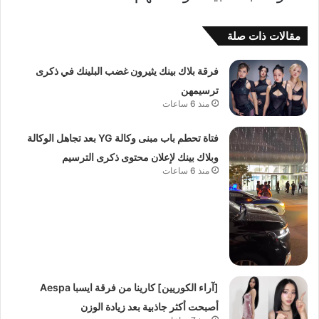
مقالات ذات صلة
فرقة بلاك بينك يثيرون غضب البلينك في ذكرى
ترسيمهن
منذ 6 ساعات
فتاة تحطم باب مبنى وكالة YG بعد تجاهل الوكالة
وبلاك بينك لإعلان محتوى ذكرى الترسيم
منذ 6 ساعات
[آراء الكوريين] كارينا من فرقة ايسبا Aespa
أصبحت أكثر جاذبية بعد زيادة الوزن