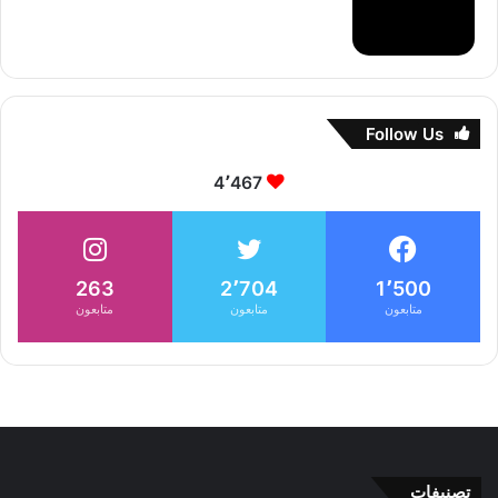
Follow Us
4٬467
263
2٬704
1٬500
متابعون
متابعون
متابعون
تصنيفات