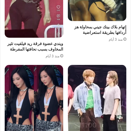
إتهام بلاك بينك جيني بمحاولة هز
أردافها بطريقة استعراضية
منذ 3 أيام
ويندي عضوة فرقة ريد فيلفيت تثير
المخاوف بسبب نحافتها المفرطة
منذ 3 أيام