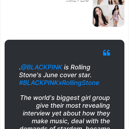
منذ 7 ساعات
.
@BLACKPINK
is Rolling
Stone's June cover star.
#BLACKPINKxRollingStone
The world's biggest girl group
give their most revealing
interview yet about how they
make music, deal with the
demands of stardom, became