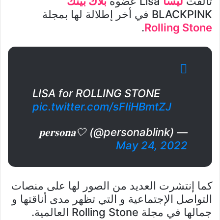
تألقت
ليسا
Lisa عضوة
بلاك بينك
BLACKPINK في أخر إطلالة لها بمجلة
.
Rolling Stone
LISA for ROLLING STONE
pic.twitter.com/sFIiHBmtZJ
— 𝐩𝐞𝐫𝐬𝐨𝐧𝐚🤍 (@personablink)
May 24, 2022
كما إنتشرت العديد من الصور لها على منصات
التواصل الإجتماعية و التي تظهر مدى أناقتها و
جمالها في مجلة Rolling Stone العالمية.