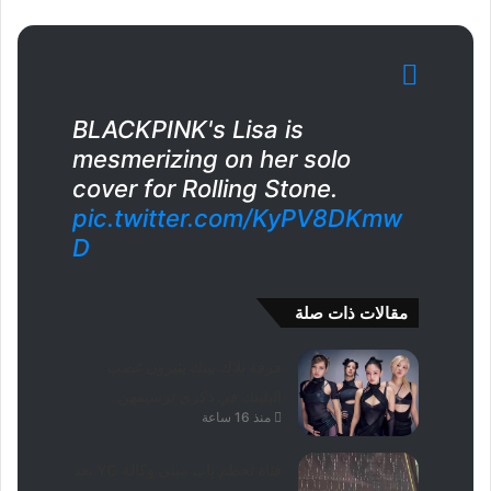
BLACKPINK's Lisa is
mesmerizing on her solo
cover for Rolling Stone.
pic.twitter.com/KyPV8DKmw
D
مقالات ذات صلة
فرقة بلاك بينك يثيرون غضب
البلينك في ذكرى ترسيمهن
منذ 16 ساعة
فتاة تحطم باب مبنى وكالة YG بعد