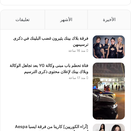
الأخيرة
الأشهر
تعليقات
فرقة بلاك بينك يثيرون غضب البلينك في ذكرى
ترسيمهن
منذ 16 ساعة
فتاة تحطم باب مبنى وكالة YG بعد تجاهل الوكالة
وبلاك بينك لإعلان محتوى ذكرى الترسيم
منذ 17 ساعة
[آراء الكوريين] كارينا من فرقة ايسبا Aespa