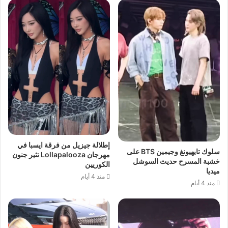
إطلالة جيزيل من فرقة ايسبا في
سلوك تايهيونغ وجيمين BTS على
مهرجان Lollapalooza تثير جنون
خشبة المسرح حديث السوشل
الكوريين
ميديا
منذ 4 أيام
منذ 4 أيام