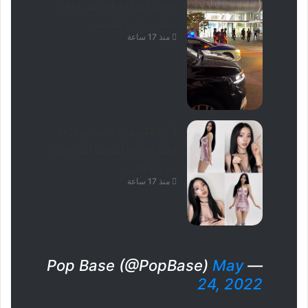
تجاهل الوكالة وبلاك بينك لإعلان
محتوى ذكرى الترسيم
منذ 17 ساعة
[آراء الكوريين] كارينا من فرقة
ايسبا Aespa أصبحت أكثر جاذبية
بعد زيادة الوزن
منذ 17 ساعة
May
— Pop Base (@PopBase)
24, 2022