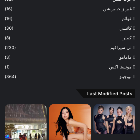
غيرلز جينيريشن
(16)
قوائم
(16)
كاتسي
(30)
كيبلر
(8)
لي سيرافيم
(230)
مامامو
(3)
مونستا اكس
(1)
نيوجينز
(364)
Last Modified Posts