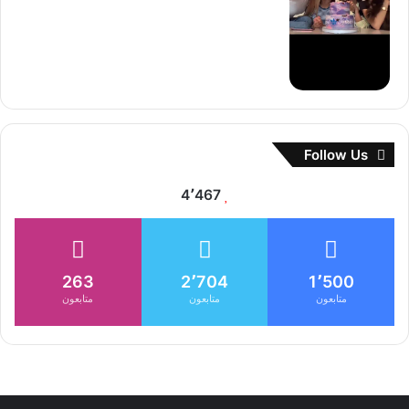
Follow Us
4٬467
263
2٬704
1٬500
متابعون
متابعون
متابعون