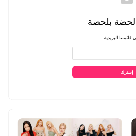
 لحضة بلحضة
 قائمتنا البريدية
ر تصريح لها
إشترك
ابالوزا بسبب حركاتها الاستعراضية