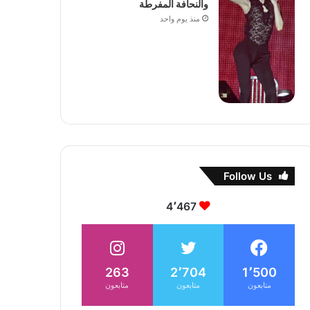
والنحافة المفرطة
منذ يوم واحد
Follow Us
4٬467
263
2٬704
1٬500
متابعون
متابعون
متابعون