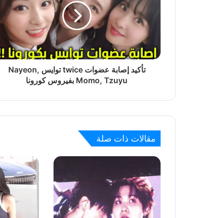
منذ يومين
إتهام بلاك بينك جيني بمحاولة هز أردافها بطري
تأكيد إصابة عضوات twice توايس Nayeon,
Momo, Tzuyu بفيروس كورونا
منذ يومين
ويندي عضوة فرقة ريد فيلفيت تثير المخاوف ب
مقالات ذات صلة
منذ 3 أيام
سلوك تايهيونغ وجيمين BTS على خشبة المسرح حديث السوشل ميديا
منذ 3 أيام
إطلالة جيزيل من فرقة ايسبا في مهرجان Lollapalooza تثير جنون الكوريين