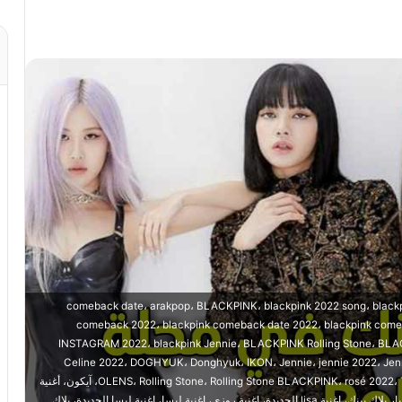
2022 comeback date، arakpop، BLACKPINK، blackpink 2022 song، black
comeback 2022، blackpink comeback date 2022، blackpink com
INSTAGRAM 2022، blackpink Jennie، BLACKPINK Rolling Stone، BLACK
Celine 2022، DOGHYUK، Donghyuk، IKON، Jennie، jennie 2022، Jennie 
Celine 2022، Lisa OLENS، Lisa OLENS 2022، Lisa مع أمها، OLENS، Rolling Stone، Rolling Stone BLACKPINK، rosé 2022، TikTok، آيكون، أغنية
العودة blackpink 2022، أغنية العودة بلاك بينك 2022، اخت ليسا، اخر اخبار بلاك بينك، اغنية lisa الجديدة، اغنية روزي، اغنية ليسا، اغنية ليسا الجديدة، بلاك