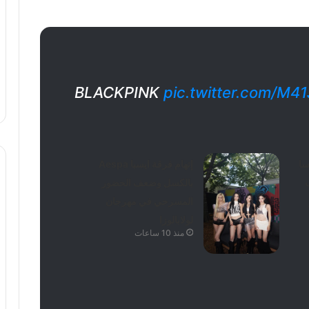
BLACKPINK
pic.twitter.com/M41
سا
إتهام فرقة ايسبا Aespa
ب
بالكسل وضعف الحضور
المسرحي في مهرجان
لولابالوزا
منذ 10 ساعات
وم