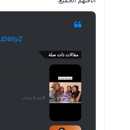
JD6IIyZ
مقالات ذات صلة
الصينيين يتهمون بلاك بينك لي
بإمتلاك رائحة قب.يحة بسب
التدخين والنظام الغذائي غير
الصحي
منذ 9 ساعات
بلاك بينك جيني تتعرض للهج