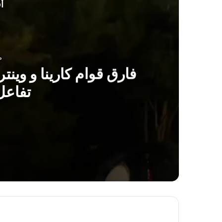
أ
من
تفاعل
منذ 11 ساعة
فارق قوام كارينا و وينتر من فرقة ايسبا Aespa يثير تفاعل الكوريين
منذ يوم واحد
ويندي من فرقة ريد فيلفيت تثير الجدل بعد ظه