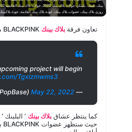
روزي بلاك بينك، عضوات بلاك بينك، عودة بلاك بينك القادمة، عودة بلاكبينك القادمة، ليزا، ل
تعاون فرقة
بلاك بينك
BLACKPINK مع المجلة العالمية
pcoming project will begin
er.com/Tgxizmwms3
May 22, 2022
— Pop Base (@PopBase)
كما ينتظر عشاق
بلاك بينك
‘ البلينك 
حي
أناقتهم الجميع.