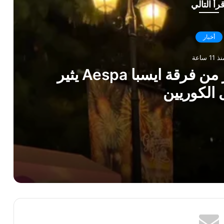
قرأ التالي
أخبار
ذ 11 ساعة
فارق قوام كارينا و وينتر من فرقة ايسبا Aespa يثير
 الكوريين
ور حشوات الورك والنحافة المفرطة