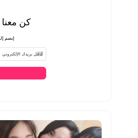
كن معنا
منذ يوم واحد
[آراء الكوريين] جيزيل من فرقة ايسبا Aespa أصبحت تمتلك ملامح الرجال
إنضم إلى
منذ يوم واحد
إتهام بلاك بينك جيني بعدم احترام محبيها في اخ
منذ يوم واحد
البلينك يتهمون فرقة بلاك بينك Blackpink بإستغلال المعجبين
منذ يومين
بلاك بينك جيني تتعرض للسخرية في مهرجان لول