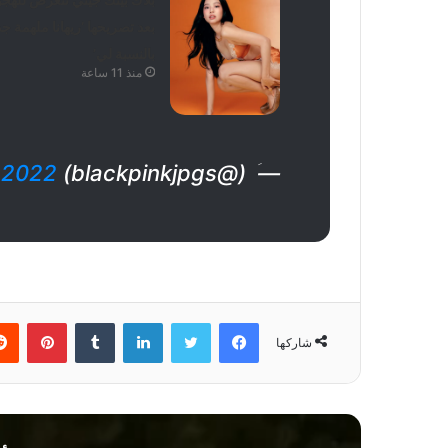
بعد تصريحها ‘ريهانا ملهمة جدا
بالنسبة لي’
منذ 11 ساعة
 2022
— ؘ (@blackpinkjpgs)
فيسبوك
تويتر
لينكدإن
بينتي
شاركها