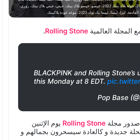
بينك، بلينك، بلينكز، جولات بلاك بينك 2022، جولات بلاك بينك العالمية 2022، جولة بلاك بينك 2022، جيسو، جيسو بلاك بينك، جيني، جيني بلاك بينك، روزي،
يسا، ليسا تيك توك 2022، موعد عودة بلاكبينك
.
Rolling Stone
BLACKPINK and Rolling Stone’s u
this Monday at 8 EDT.
pic.twitt
‘ صدور مجلة
Rolling Stone
يوم الإثنين
ث ستظهر عضوات BLACKPINK بحلة جديدة و كالعادة سيسحرون بجمالهم و