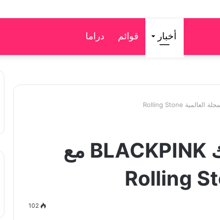
أخبار
قوائم
دراما
تعاون فرقة بلاك بينك BLACKPINK مع
102