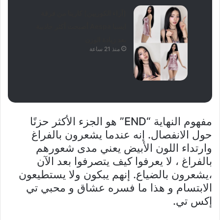
[آراء الكوريين] كارينا من فرقة
ايسبا Aespa أصبحت أكثر جاذبية
بعد زيادة الوزن
منذ 21 ساعة
مفهوم النهاية “END” هو الجزء الأكثر حزنًا
حول الانفصال. إنه عندما يشعرون بالفراغ
وارتداء اللون الأبيض يعني مدى شعورهم
بالفراغ ، لا يعرفوا كيف يتصرفوا بعد الآن
،يشعرون بالضياع. إنهم يبكون ولا يستطيعون
الابتسام و هذا ما فسره عشاق و محبي تي
إكس تي.