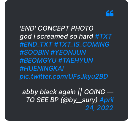
'END' CONCEPT PHOTO
god i screamed so hard
#TXT
#END_TXT
#TXT_IS_COMING
#SOOBIN
#YEONJUN
#BEOMGYU
#TAEHYUN
#HUENINGKAI
pic.twitter.com/UFsJkyu2BD
— abby black again || GOING
TO SEE BP (@by__sury)
April
24, 2022