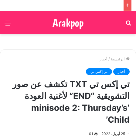
بحث
الق
عن
الرئيسية
/
أخبار
أخبار
تي إكس تي
تي إكس تي TXT تكشف عن صور
التشويقية “END” لأغنية العودة
‘minisode 2: Thursday’s
Child’
25 أبريل، 2022
101