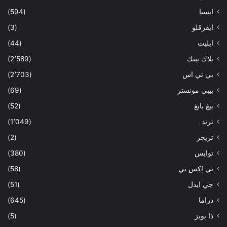
ايسبا
(594)
ايفرقلو
(3)
ايليت
(44)
بلاك بينك
(2٬589)
بي تي اس
(2٬703)
بيبي مونستر
(69)
بيغ بانغ
(52)
ترند
(1٬049)
تريجر
(2)
توايس
(380)
تي إكس تي
(58)
جي ايدل
(51)
دراما
(645)
ذا بويز
(5)