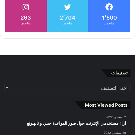
263
2٬704
1٬500
متابعون
متابعون
متابعون
تصنيفات
تصنيفات
Most Viewed Posts
2 سبتمبر، 2022
آراء مستخدمي الإنترنت حول صور المواعدة جيني و تايهيونغ
28 سبتمبر، 2022