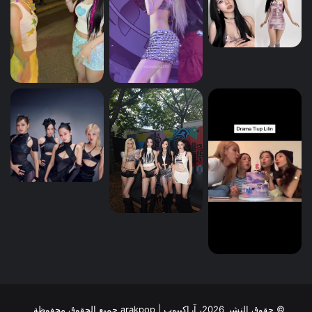
© حقوق النشر 2026، آراكيبوب | ‎arakpop جميع الحقوق محفوظة