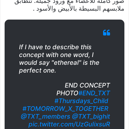
صور كاملة للأعضاء مع ورود جميلة. تتطابق
ملابسهم البسيطة بالأبيض والأسود .
If I have to describe this
concept with one word, I
would say "ethereal" is the
perfect one.
END CONCEPT
PHOTO
#END_TXT
#Thursdays_Child
#TOMORROW_X_TOGETHER
@TXT_members
@TXT_bighit
pic.twitter.com/UzGuIixsuR