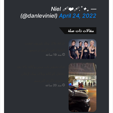
— ₊✦˚.Niel 🩹❤️‍🩹
(@danleviniel)
April 24, 2022
مقالات ذات صلة
فرقة بلاك بينك يثيرون غضب
البلينك في ذكرى ترسيمهن
منذ 19 ساعة
فتاة تحطم باب مبنى وكالة YG بعد
تجاهل الوكالة وبلاك بينك لإعلان
محتوى ذكرى الترسيم
منذ 20 ساعة