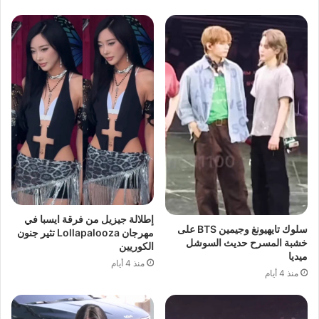
إطلالة جيزيل من فرقة ايسبا في
سلوك تايهيونغ وجيمين BTS على
مهرجان Lollapalooza تثير جنون
خشبة المسرح حديث السوشل
الكوريين
ميديا
منذ 4 أيام
منذ 4 أيام