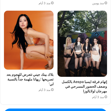
منذ يومين
منذ 3 أيام
بلاك بينك جيني تتعرض للهجوم بعد
تصريحها ‘ريهانا ملهمة جداً بالنسبة
إتهام فرقة ايسبا Aespa بالكسل
لي’
وضعف الحضور المسرحي في
منذ 3 أيام
مهرجان لولابالوزا
منذ 3 أيام