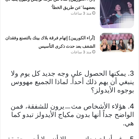
بعضهما ‘عن طريق الخطأ’
منذ 3 ساعات
[آراء الكوريين] إتهام فرقة بلاك بينك بالتصنع وفقدان
الشغف بعد حدث ذكرى التأسيس
منذ 3 ساعات
3. يمكنها الحصول على وجه جديد كل يوم ولا
ينبغي أن يهم ذلك أحداً. لماذا الجميع مهووس
بوجوه الأيدولز؟
4. هؤلاء الأشخاص مثㅡيرون للشفقة، فمن
الواضح جداً أنها بدون مكياج الأيدولز تبدو كما
هي.
5. رغم أنها تضحك ㅜㅜ إلا أنني لا أحب حقيقة