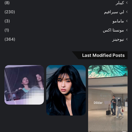
كيبلر
(8)
لي سيرافيم
(230)
مامامو
(3)
مونستا اكس
(1)
نيوجينز
(364)
Last Modified Posts