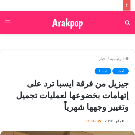
بحث
الق
عن
الرئيسية
/
أخبار
أخبار
ايسبا
جيزيل من فرقة ايسبا ترد على
إتهامات بخضوعها لعمليات تجميل
وتغيير وجهها شهرياً
8 مايو، 2026
10٬612