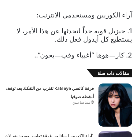
آراء الكوريين ومستخدمي الانترنت:
1. جيزيل قوية جداً لتحدثها عن هذا الأمر، لا
يستطيع كل أيدول فعل ذلك.
2. كارㅡهوها “أغبياء وقبㅡيحون”..
مقالات ذات صلة
فرقة كاتسي Katseye تقترب من التفكك بعد توقف
أنشطة صوفيا
منذ ساعتين
[آراء الكوريين] سانا من فرقة توايس وميون يقبـ لان