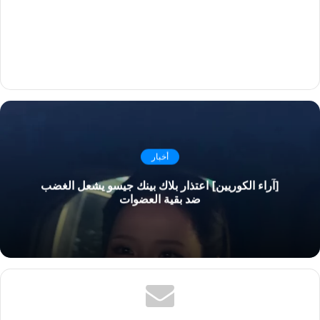
أخبار
[آراء الكوريين] اعتذار بلاك بينك جيسو يشعل الغضب
ضد بقية العضوات