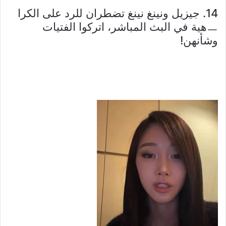
14. جيزيل ونينغ نينغ تضطران للرد على الكرا
ㅡهية في البث المباشر، اتركوا الفتيات
وشأنهن!