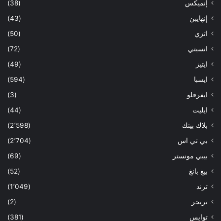
إنميكس
(38)
إنهايبن
(43)
اتزي
(50)
انسيتي
(72)
ايتيز
(49)
ايسبا
(594)
ايفرقلو
(3)
ايليت
(44)
بلاك بينك
(2٬598)
بي تي اس
(2٬704)
بيبي مونستر
(69)
بيغ بانغ
(52)
ترند
(1٬049)
تريجر
(2)
توايس
(381)