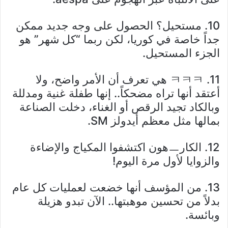
10. مستحيل؟ الحصول على وجه جديد ممكن
جداً خاصة في كوريا، لكن ربما “كل شهر” هو
الجزء المستحيل.
11. ㅋㅋㅋ هي تعرف أن الأمر واضح، ولا
أعتقد أنها تراه مضحكاً.. إنها طفلة غنية ومدللة
وبالكاد تجيد الرقص أو الغناء، دخلت الصناعة
بمالها مثل معظم أيدولز SM.
12. الكارㅡهون اكتشفوا المكياج والإضاءة
والزوايا لأول مرة اليوم!
13. من المؤسف أنها خضعت لعمليات كل عام
بدلاً من تحسين موهبتها.. الآن تبدو هزيلة
وبائسة.