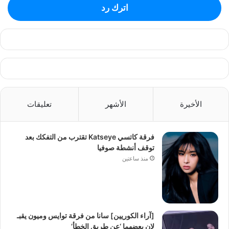
اترك رد
الأخيرة
الأشهر
تعليقات
فرقة كاتسي Katseye تقترب من التفكك بعد
توقف أنشطة صوفيا
منذ ساعتين
[آراء الكوريين] سانا من فرقة توايس وميون يقبـ
لان بعضهما ‘عن طريق الخطأ’