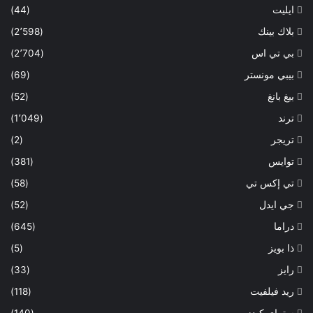
ايليت
(44)
بلاك بينك
(2٬598)
بي تي اس
(2٬704)
بيبي مونستر
(69)
بيغ بانغ
(52)
ترند
(1٬049)
تريجر
(2)
توايس
(381)
تي إكس تي
(58)
جي ايدل
(52)
دراما
(645)
ذا بويز
(5)
رايز
(33)
ريد فيلفيت
(118)
ستراي كيدز
(140)