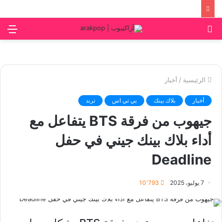
بحث
الق
عن
الرئيسية
/
أخبار
أخبار
بلاك بينك
بي تي اس
ترند
جيهوب من فرقة BTS يتفاعل مع
أداء بلاك بينك جيني في حفل
Deadline
7 يوليو، 2025
10٬793