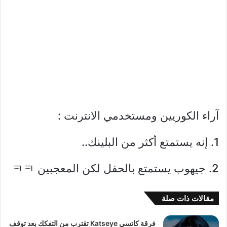
آراء الكوريين ومستخدمي الانترنت :
1. إنه يستمتع أكثر من البلينك..
2. جيهوب يستمتع بالحفل لكن المعجبين ㅋㅋ
مقالات ذات صلة
فرقة كاتسي Katseye تقترب من التفكك بعد توقف