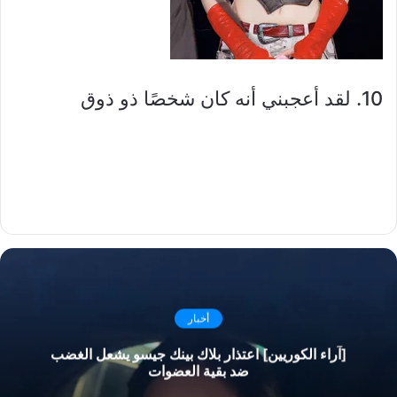
10. لقد أعجبني أنه كان شخصًا ذو ذوق
أخبار
[آراء الكوريين] اعتذار بلاك بينك جيسو يشعل الغضب
ضد بقية العضوات