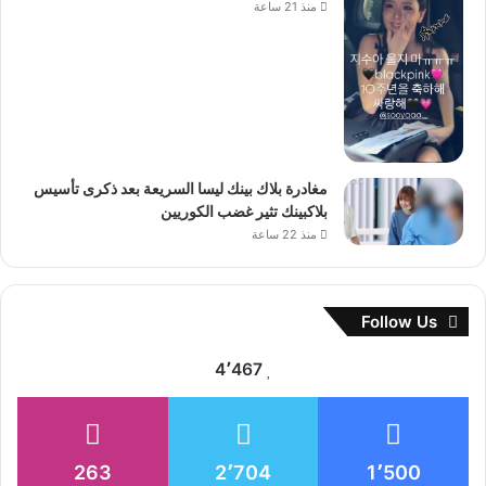
منذ 21 ساعة
مغادرة بلاك بينك ليسا السريعة بعد ذكرى تأسيس
بلاكبينك تثير غضب الكوريين
منذ 22 ساعة
Follow Us
4٬467
263
2٬704
1٬500