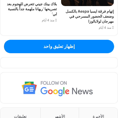
بلاك بينك جيني تتعرض للهجوم بعد
تصريحها ‘ريهانا ملهمة جداً بالنسبة
إتهام فرقة ايسبا Aespa بالكسل
لي’
وضعف الحضور المسرحي في
منذ 4 أيام
مهرجان لولابالوزا
منذ 4 أيام
إظهار تعليق واحد
الأخيرة
الأشهر
تعليقات