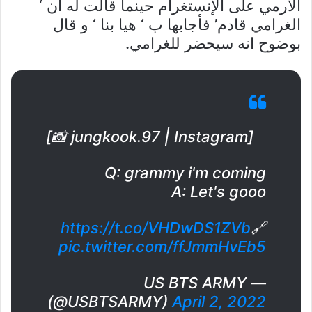
الأرمي على الإنستغرام حينما قالت له ان ‘
الغرامي قادم’ فأجابها ب ‘ هيا بنا ‘ و قال
بوضوح انه سيحضر للغرامي.
[📸 jungkook.97 | Instagram]
Q: grammy i'm coming
A: Let's gooo
https://t.co/VHDwDS1ZVb
🔗
pic.twitter.com/ffJmmHvEb5
— US BTS ARMY
(@USBTSARMY)
April 2, 2022