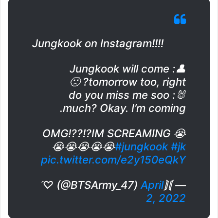
Jungkook on Instagram!!!!
👤: Jungkook will come
tomorrow too, right? 🙁
🐰: do you miss me soo
much? Okay. I’m coming.
OMG!??!?IM SCREAMING 😭
😭😭😭😭😭
#jungkook
#jk
pic.twitter.com/e2y150eQkY
April
— ⟭⟬♡ (@BTSArmy_47)
2, 2022