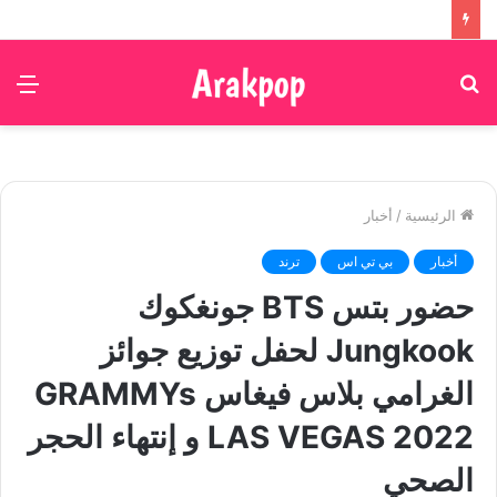
بحث
الق
عن
الرئيسية
/
أخبار
أخبار
بي تي اس
ترند
حضور بتس BTS جونغكوك
Jungkook لحفل توزيع جوائز
الغرامي بلاس فيغاس GRAMMYs
LAS VEGAS 2022 و إنتهاء الحجر
الصحي