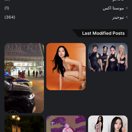
مونستا اكس
(1)
نيوجينز
(364)
Last Modified Posts