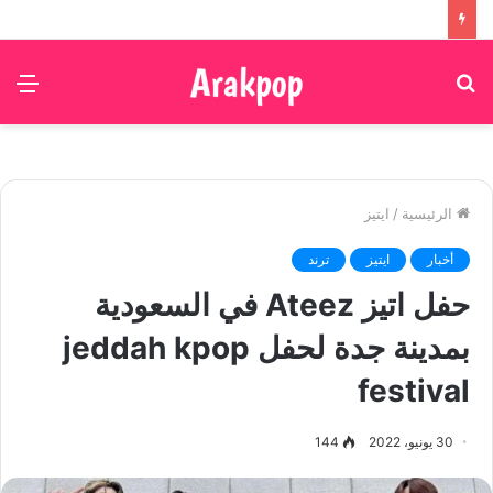
بحث
الق
عن
الرئيسية
/
ايتيز
أخبار
ايتيز
ترند
حفل اتيز Ateez في السعودية
بمدينة جدة لحفل jeddah kpop
festival
30 يونيو، 2022
144