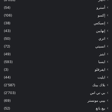
أسترو
(54)
إكسو
(106)
إنميكس
(38)
إنهايبن
(43)
اتزي
(50)
انسيتي
(72)
ايتيز
(49)
ايسبا
(593)
ايفرقلو
(3)
ايليت
(44)
بلاك بينك
(2٬587)
بي تي اس
(2٬703)
بيبي مونستر
(69)
بيغ بانغ
(52)