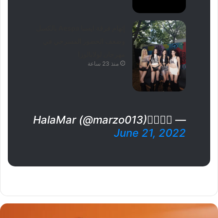
إتهام فرقة ايسبا Aespa بالكسل
وضعف الحضور المسرحي في
مهرجان لولابالوزا
منذ 23 ساعة
— ⩜⃝🏴‍☠️HalaMar (@marzo013)
June 21, 2022