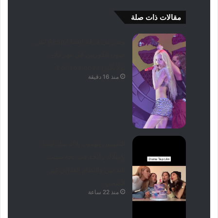
مقالات ذات صلة
وينتر من فرقة ايسبا Aespa تثير
جنون الكوريين في مهرجان
لولابالوزا Lollapalooza
منذ 16 دقيقة
الصينيين يتهمون بلاك بينك ليسا
بإمتلاك رائحة قب.يحة بسبب
التدخين والنظام الغذائي غير
الصحي
منذ 22 ساعة