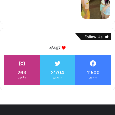
Follow Us
4٬467
263
2٬704
1٬500
متابعون
متابعون
متابعون