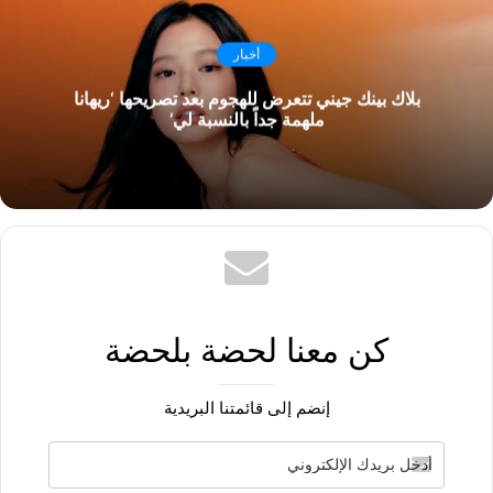
أخبار
بلاك بينك جيني تتعرض للهجوم بعد تصريحها ‘ريهانا
ملهمة جداً بالنسبة لي’
كن معنا لحضة بلحضة
إنضم إلى قائمتنا البريدية