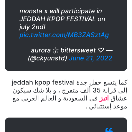
monsta x will participate in
JEDDAH KPOP FESTIVAL on
july 2nd!
pic.twitter.com/MB3ZASztAg
— aurora :): bittersweet ♡
(@ckyunstd)
June 21, 2022
كما يتسع حفل جدة jeddah kpop festival
إلى قرابة 35 ألف متفرج ، و بلا شك سيكون
عشاق
اتيز
في السعودية و العالم العربي مع
موعد إستثنائي .