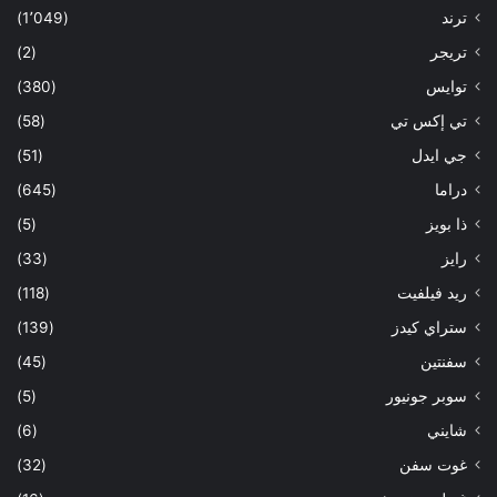
ترند
(1٬049)
تريجر
(2)
توايس
(380)
تي إكس تي
(58)
جي ايدل
(51)
دراما
(645)
ذا بويز
(5)
رايز
(33)
ريد فيلفيت
(118)
ستراي كيدز
(139)
سفنتين
(45)
سوبر جونيور
(5)
شايني
(6)
غوت سفن
(32)