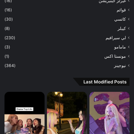
غيرلز جينيريشن
(16)
قوائم
(16)
كاتسي
(30)
كيبلر
(8)
لي سيرافيم
(230)
مامامو
(3)
مونستا اكس
(1)
نيوجينز
(364)
Last Modified Posts