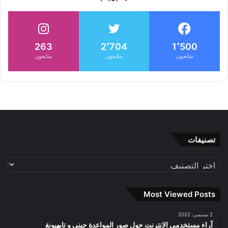
263
2٬704
1٬500
متابعون
متابعون
متابعون
تصنيفات
تصنيفات
Most Viewed Posts
2 سبتمبر، 2022
آراء مستخدمي الإنترنت حول صور المواعدة جيني و تايهيونغ