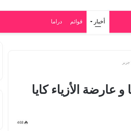
أخبار
قوائم
دراما
 جربر
و عارضة الأزياء كايا
468