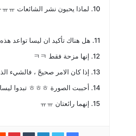
10. لماذا يحبون نشر الشائعات ㅠㅠㅠㅠㅠㅠ .
11. هل هناك تأكيد ان ليسا تواعد هذه المرأة ؟؟
12. إنها مزحة فقط ㅋㅋ
13. إذا كان الامر صحيحً ، فالشيء الذي يجب ان نقوله هو ” تهانينا ليسا “
14. أحببت الصورة ㅎㅎㅎ تبدوا ليسا لطيفة و ساحرة.
15. إنهما رائعتان ㅠㅠ
فيسبوك
تويتر
لينكدإن
بينتي