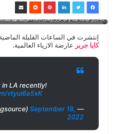
فيسبوك
تويتر
لينكدإن
بينتيريست
مشاركة عبر البريد
ber، Lisa
الأزياء كايا جربر، عارضة الأزياء كايا جربر، كايا جربر، ليسا، ليسا و كايا
كايا جربر، مواعدة ليسا و كايا جربر، وسائل الإعلام الامريكية تتهم ليسا 
إنتشرت في الساعات القليلة الماضية
كايا جربر
عارضة الازياء العالمية.
 in LA recently!
com/vtyui6a5xK
September 18,
— Kaia Gerber Source (@kaiagsource)
2022