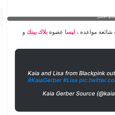
Backgrid، BLACKPINK، Kaia and Lisa، Kaia Ger، آراء الكوريين، أغنية ليسا، تعرض ليسا للهجوم و الإساءة، شائعة المواعدة ليسا و عارضة
 جربر، ليسا وعارضة الأزياء كايا جربر، مستخدمي الإنترنت، مواعدة ليسا و عارضة الأزياء
بالشدود الجنسي
 شائعة مواعدة ،
ليسا
عضوة
بلاك بينك
و
Kaia and Lisa from Blackpink out
#KaiaGerber
#Lisa
pic.twitter.