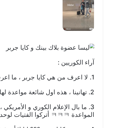
آراء الكوريين :
1. لا اعرف من هي كايا جربر ، ما اعرفه ان ليسا لا تحب مواعدة الفتيات ..
2. تهانينا ، هذه اول شائعة مواعدة لها ㅋㅋㅋ
3. ما بال الإعلام الكوري و الأمري
المواعدة ㅋㅋㅋ أتركوا الفتيات لوحدهم.