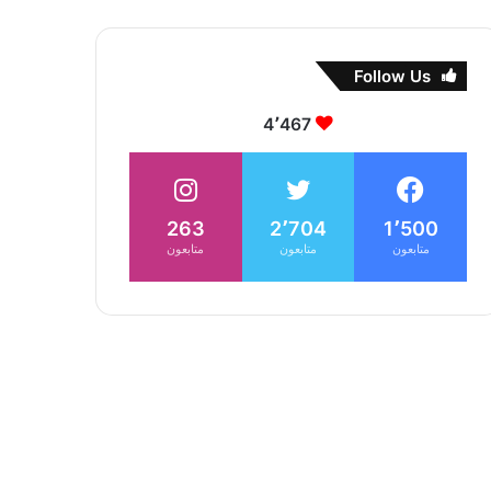
Follow Us
4٬467
263
2٬704
1٬500
متابعون
متابعون
متابعون