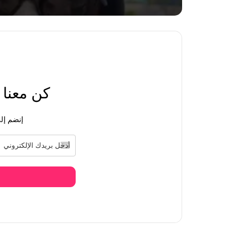
منذ يوم واحد
فرقة بلاك بينك يثيرون غضب البلينك في ذكرى
كن معنا
منذ يوم واحد
فتاة تحطم باب مبنى وكالة YG بعد تجاهل الوكالة وبلاك بينك لإعلان محتوى ذكرى الترسيم
إنضم إلى
منذ يوم واحد
[آراء الكوريين] كارينا من فرقة ايسبا Aespa أصبحت أكثر جاذبية بعد زيادة الوزن
منذ يوم واحد
وينتر من فرقة ايسبا Aespa تثير جنون الكوريين في مهرجان لولابالوزا Lollapalooza