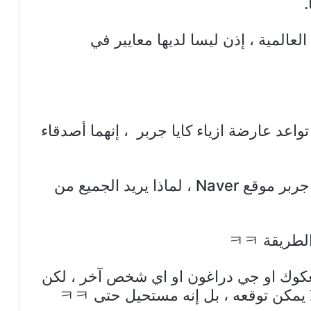
لعالمية ، إذن ليسا لديها معايير في
تواعد عارضة ازياء كايا جربر ، إنهما أصدقاء
7. تصدرت شائعة مواعدة ليسا و كايا جربر موقع Naver ، لماذا يريد الجميع من
ونغكوك او جي دراغون او اي شخص آخر ، لكن
 يمكن توقعه ، بل إنه مستحيل حتى ㅋㅋ