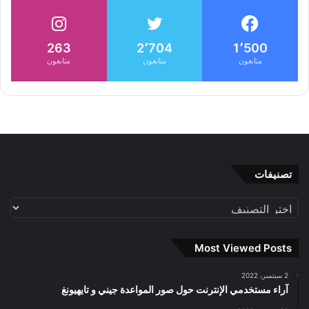
263
2٬704
1٬500
متابعون
متابعون
متابعون
تصنيفات
تصنيفات
Most Viewed Posts
2 سبتمبر، 2022
آراء مستخدمي الإنترنت حول صور المواعدة جيني و تايهيونغ