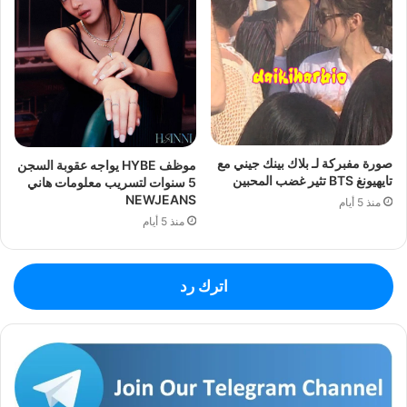
صورة مفبركة لـ بلاك بينك جيني مع
موظف HYBE يواجه عقوبة السجن
تايهيونغ BTS تثير غضب المحبين
5 سنوات لتسريب معلومات هاني
NEWJEANS
منذ 5 أيام
منذ 5 أيام
اترك رد