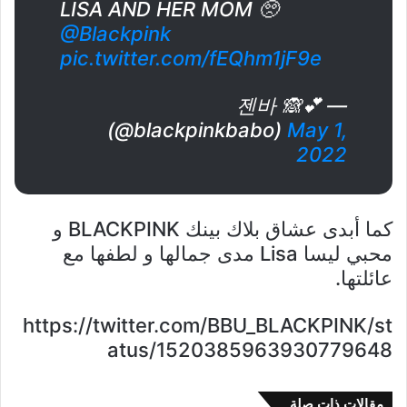
LISA AND HER MOM 🥺
@Blackpink
pic.twitter.com/fEQhm1jF9e
— 젠바 🙈💕
(@blackpinkbabo)
May 1,
2022
كما أبدى عشاق بلاك بينك BLACKPINK و
محبي ليسا Lisa مدى جمالها و لطفها مع
عائلتها.
https://twitter.com/BBU_BLACKPINK/st
atus/1520385963930779648
مقالات ذات صلة