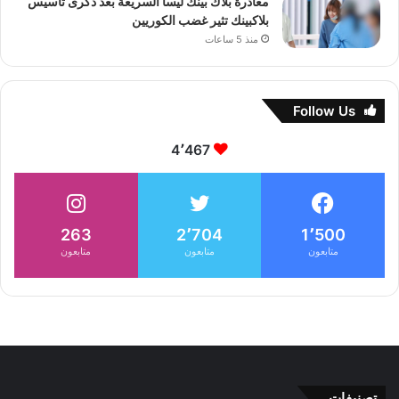
مغادرة بلاك بينك ليسا السريعة بعد ذكرى تأسيس
بلاكبينك تثير غضب الكوريين
منذ 5 ساعات
Follow Us
4٬467
263
2٬704
1٬500
متابعون
متابعون
متابعون
تصنيفات