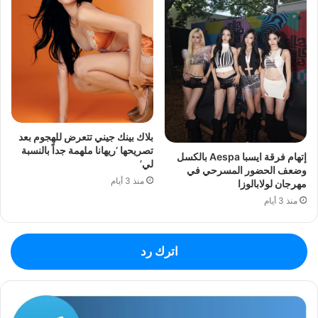
بلاك بينك جيني تتعرض للهجوم بعد
تصريحها ‘ريهانا ملهمة جداً بالنسبة
إتهام فرقة ايسبا Aespa بالكسل
لي’
وضعف الحضور المسرحي في
منذ 3 أيام
مهرجان لولابالوزا
منذ 3 أيام
اترك رد