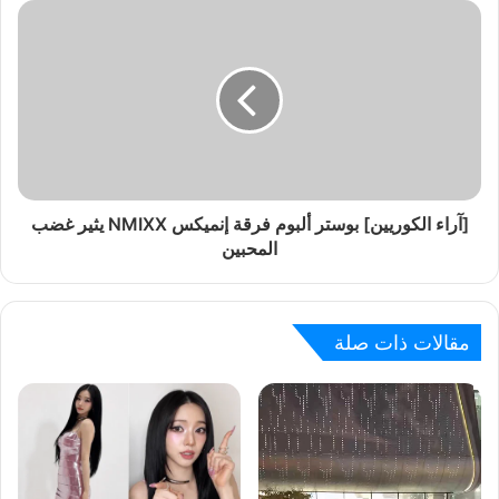
[آراء الكوريين] بوستر ألبوم فرقة إنميكس NMIXX يثير غضب
المحبين
مقالات ذات صلة