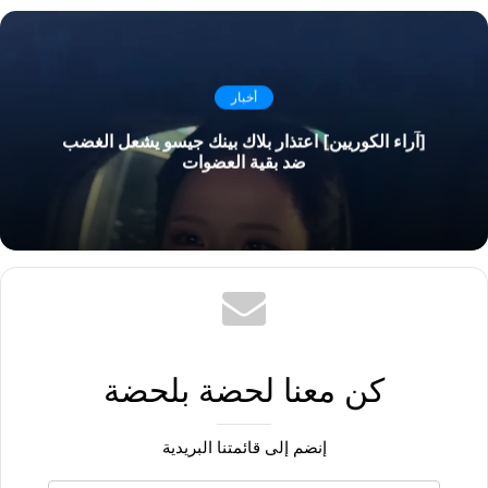
أخبار
[آراء الكوريين] اعتذار بلاك بينك جيسو يشعل الغضب
ضد بقية العضوات
كن معنا لحضة بلحضة
إنضم إلى قائمتنا البريدية