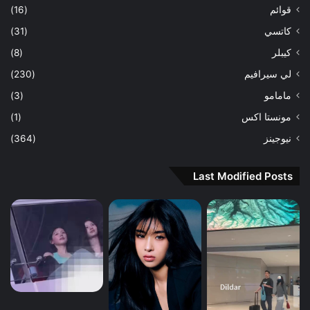
قوائم
(16)
كاتسي
(31)
كيبلر
(8)
لي سيرافيم
(230)
مامامو
(3)
مونستا اكس
(1)
نيوجينز
(364)
Last Modified Posts