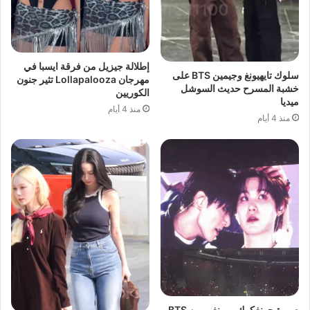
إطلالة جيزيل من فرقة ايسبا في
سلوك تايهيونغ وجيمين BTS على
مهرجان Lollapalooza تثير جنون
خشبة المسرح حديث السوشل
الكوريين
ميديا
منذ 4 أيام
منذ 4 أيام
صورة جونغكوك و يونغي من BTS