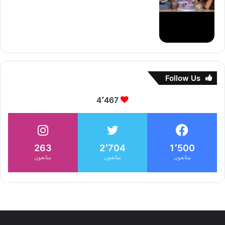
Follow Us
4٬467
263
2٬704
1٬500
متابعون
متابعون
متابعون