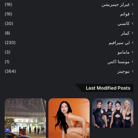
غيرلز جينيريشن
(16)
قوائم
(16)
كاتسي
(30)
كيبلر
(8)
لي سيرافيم
(230)
مامامو
(3)
مونستا اكس
(1)
نيوجينز
(364)
Last Modified Posts