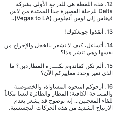
12. هذه اللقطة هي للدرجة الأولى بشركة
Delta للرحلة القصيرة جداً الممتدة من لاس
فيغاس إلى لوس أنجلوس (Vegas to LA)..
13. أنقذوا جونغكوك!
14. أتساءل، كيف لا تشعر بالخجل والإحراج من
نفسها وهي تنشر هذا؟
15. ألم نكن كفاندوم نكـㅡره المطاردين؟ ما
الذي تغير وحدد معاييركم الآن؟
16. أرجوكم امنحوه المساواة، والخصوصية
والمساحة الكافية؛ المطار والطائرة ليسا مكاناً
للقاء المعجبين… إنه بوضوح قد يشعر بعدم
الارتياح الشديد من هذه الحركات التجسسية.