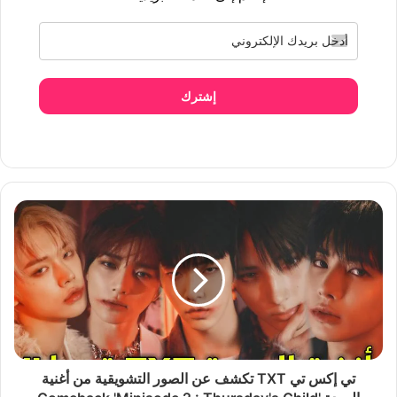
إشترك
تي إكس تي TXT تكشف عن الصور التشويقية من أغنية