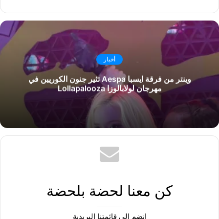
أخبار
وينتر من فرقة ايسبا Aespa تثير جنون الكوريين في
مهرجان لولابالوزا Lollapalooza
كن معنا لحضة بلحضة
إنضم إلى قائمتنا البريدية