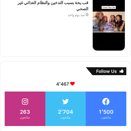
قب.يحة بسبب التدخين والنظام الغذائي غير
الصحي
منذ يوم واحد
Follow Us
4٬467
263
2٬704
1٬500
متابعون
متابعون
متابعون