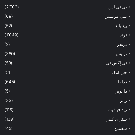
بي تي اس
(2٬703)
بيبي مونستر
(69)
بيغ بانغ
(52)
ترند
(1٬049)
تريجر
(2)
توايس
(380)
تي إكس تي
(58)
جي ايدل
(51)
دراما
(645)
ذا بويز
(5)
رايز
(33)
ريد فيلفيت
(118)
ستراي كيدز
(139)
سفنتين
(45)