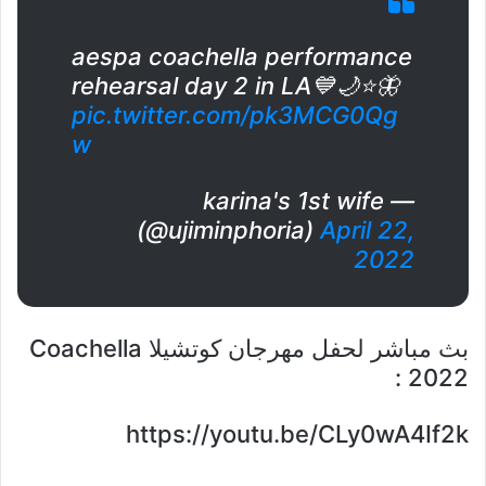
aespa coachella performance
rehearsal day 2 in LA💙🌙⭐️🦋
pic.twitter.com/pk3MCG0Qg
w
— karina's 1st wife
(@ujiminphoria)
April 22,
2022
بث مباشر لحفل مهرجان كوتشيلا Coachella
2022 :
https://youtu.be/CLy0wA4If2k