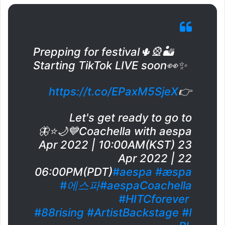
Prepping for festival🌵🎡🏜
Starting TikTok LIVE soon👀✨
https://t.co/EPaxM5SjeX
👉
Let's get ready to go to
Coachella with aespa💙🌙⭐️🦋
23 Apr 2022 | 10:00AM(KST)
22 Apr 2022 |
06:00PM(PDT)
#aespa
#æspa
#에스파
#aespaCoachella
#HITCforever
#88rising
#ArtistBackstage
#I