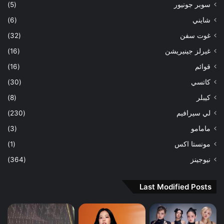
سوبر جونيور
(5)
شايني
(6)
غوت سفن
(32)
غيرلز جينيريشن
(16)
قوائم
(16)
كاتسي
(30)
كيبلر
(8)
لي سيرافيم
(230)
مامامو
(3)
مونستا اكس
(1)
نيوجينز
(364)
Last Modified Posts