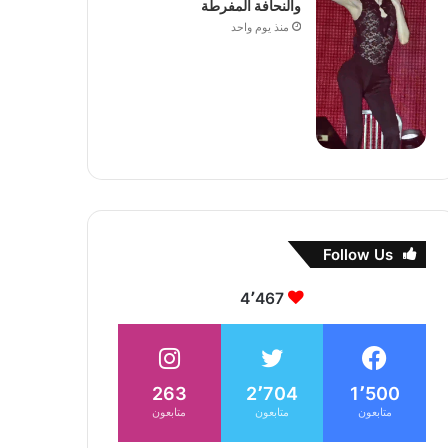
والنحافة المفرطة
منذ يوم واحد
Follow Us
4٬467
263
2٬704
1٬500
متابعون
متابعون
متابعون