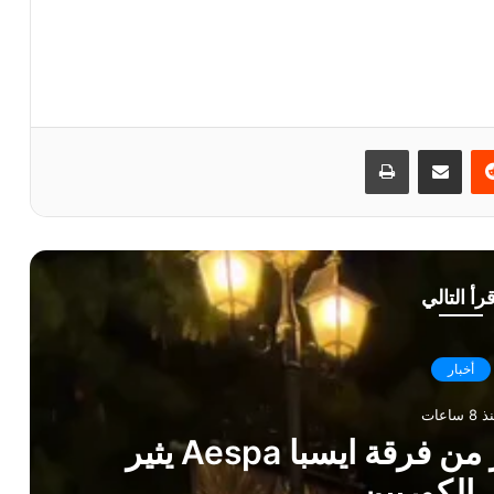
ريست
مشاركة عبر البريد
طباعة
قرأ التالي
أخبار
8 ساعات
فارق قوام كارينا و وينتر من فرقة ايسبا Aespa يثير
 الكوريين