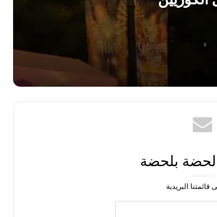
ور حشوات الورك والنحافة المفرطة
 لحضة بلحضة
 قائمتنا البريدية