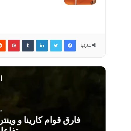
فيسبوك
تويتر
لينكدإن
بينتي
شاركها
أ
منذ 
تفاعل