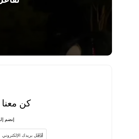
منذ 8 ساعات
فارق قوام كارينا و وينتر من فرقة ايسبا Aespa يثير تفاعل الكوريين
منذ يوم واحد
ويندي من فرقة ريد فيلفيت تثير الجدل بعد ظه
كن معنا
منذ يوم واحد
[آراء الكوريين] جيزيل من فرقة ايسبا Aespa أصبحت تمتلك ملامح الرجال
إنضم إلى
منذ يوم واحد