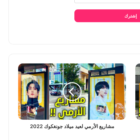
ر تصريح لها
إشترك
ابالوزا بسبب حركاتها الاستعراضية
قة استعراضية
مشاريع الأرمي لعيد ميلاد جونغكوك 2022