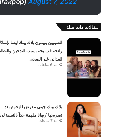
August 7, 2022
— Arakpop (@_arakpop)
مقالات ذات صلة
الصينيين يتهمون بلاك بينك ليسا بإمتلا
رائحة قب.يحة بسبب التدخين والنظام
الغذائي غير الصحي
منذ 6 ساعات
بلاك بينك جيني تتعرض للهجوم بعد
تصريحها ‘ريهانا ملهمة جداً بالنسبة لي’
منذ 7 ساعات