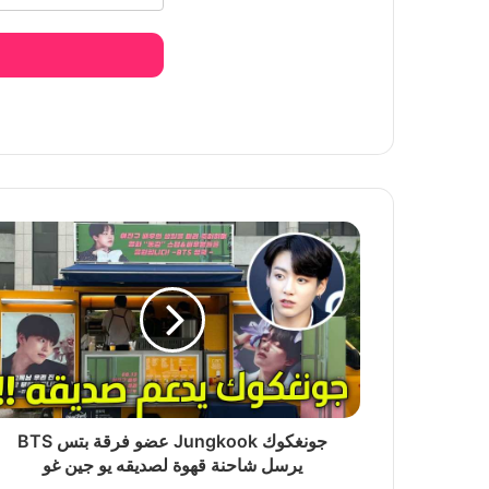
إتهام بلاك بينك جيني بعدم احترام محبيها في اخ
منذ يوم واحد
البلينك يتهمون فرقة بلاك بينك Blackpink بإستغلال المعجبين
منذ يوم واحد
بلاك بينك جيني تتعرض للسخرية في مهرجان لول
منذ يومين
إتهام بلاك بينك جيني بمحاولة هز أردافها بطري
جونغكوك Jungkook عضو فرقة بتس BTS
يرسل شاحنة قهوة لصديقه يو جين غو
منذ يومين