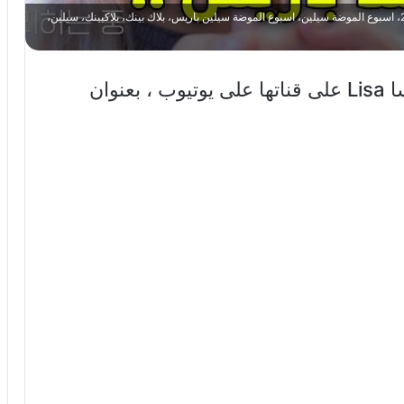
arakpop، BLACKPINK، Lisa، Lisa Vlog، أخبار بلاكبينك اليوم 2022، اسبوع الموضة سيلين، اسبوع الموضة سيلين باريس، بلاك بينك، بلاكبينك، سيلين،
ليسا Lisa على قناتها على يوتيوب ، بعنوان