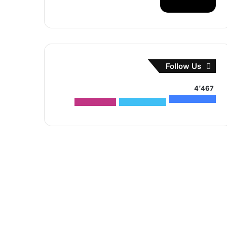
Follow Us
4٬467
1٬500
متابعون
2٬704
متابعون
263
متابعون