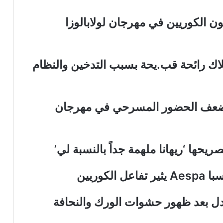
ة ايسبا Aespa تثير جنون الكوريين في مهرجان لولابالوزا
تلاك رائحة قب.يحة بسبب التدخين والنظام
با Aespa بالكسل وضعف الحضور المسرحي في مهرجان
يحها ‘ريهانا ملهمة جداً بالنسبة لي’
كوريين
جدل بعد ظهور حشوات الورك والنحافة