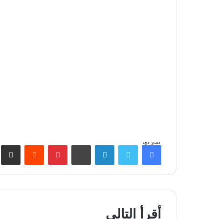
شاركها
فيسبوك
تويتر
لينكدإن
بينتيريست
مش
أقرأ التالي