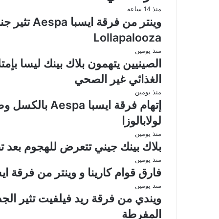
منذ 14 ساعة
وينتر من فرق
Lollapalooza
منذ يومين
الصينيين يتهمون بلاك بينك ليسا بإم
الغذائي غير الصحي
منذ يومين
إتهام فرقة ايس
لولابالوزا
منذ يومين
بلاك بينك جيني تتعرض للهجوم بعد تصر
منذ يومين
فارق قوام كارينا و وينتر من فرقة ايسبا Aespa يثير تفاعل ال
منذ يومين
ويندي من فرقة ريد فيلفيت تثير ال
المفرطة