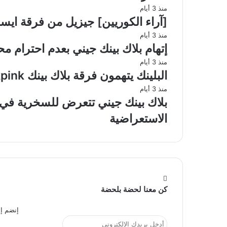
منذ 3 أيام
[آراء الكوريين] جيزيل من فرقة ايسبا Aespa أصبحت تمتلك ملامح الر
منذ 3 أيام
إتهام بلاك بينك جيني بعدم احترام مح
منذ 3 أيام
البلينك يتهمون فرقة بلاك بينك Blackpink بإستغلال المعجبين
منذ 3 أيام
بلاك بينك جيني تتعرض للسخرية في م
الاستعراضية
كن معنا لحضة بلحضة
إنضم إل