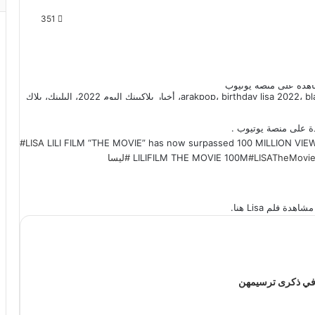
351
100 ملبون مشاهدة، arakpop، birthday lisa 2022، blackpink lisa، LILI FILM، Lisa، THE MOVIE، أخبار بلاكبينك اليوم 2022، البلينك، بلاك
#LISA
LILI FILM “THE MOVIE” has now surpassed 100 MILLION VIE
#LISATheMovi
LILIFILM THE MOVIE 100M
#ليسا
 فلم Lisa هنا.
ك في ذكرى ترسيمهن