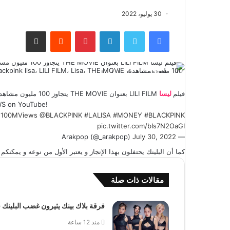
30 يوليو، 2022
فيسبوك
تويتر
لينكدإن
بينتيريست
مشاركة عبر البريد
بينك، بلاكبينك، فيلم ليسا، ليسا
فيلم
ليسا
LILI FILM بعنوان THE MOVIE يتجاوز 100 مليون مشاهدة على منصة يوتيوب .
WS on YouTube!
e100MViews
@BLACKPINK
#LALISA
#MONEY
#BLACKPINK
pic.twitter.com/bIs7N2OaGI
July 30, 2022
— Arakpop (@_arakpop)
كما أن البلينك يحتفلون بهذا الإنجاز و يعتبر الأول من نوعه و يمكنكم مشاهدة
مقالات ذات صلة
فرقة بلاك بينك يثيرون غضب البلين
منذ 12 ساعة