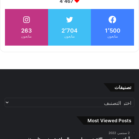
4٬467
263
2٬704
1٬500
متابعون
متابعون
متابعون
تصنيفات
تصنيفات
Most Viewed Posts
2 سبتمبر، 2022