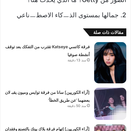
2. جمالها بمستوى الذㅡكاء الاصطㅡناعي
مقالات ذات صلة
فرقة كاتسي Katseye تقترب من التفكك بعد توقف
أنشطة صوفيا
منذ 13 دقيقة
[آراء الكوريين] سانا من فرقة توايس وميون يقبـ لان
بعضهما ‘عن طريق الخطأ’
منذ 50 دقيقة
[آراء الكوريين] إتهام فرقة بلاك بينك بالتصنع وفقدان