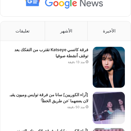
الأخيرة
الأشهر
تعليقات
فرقة كاتسي Katseye تقترب من التفكك بعد
توقف أنشطة صوفيا
منذ 13 دقيقة
[آراء الكوريين] سانا من فرقة توايس وميون يقبـ
لان بعضهما ‘عن طريق الخطأ’
منذ 50 دقيقة
[آراء الكوريين] إتهام فرقة بلاك بينك بالتصنع