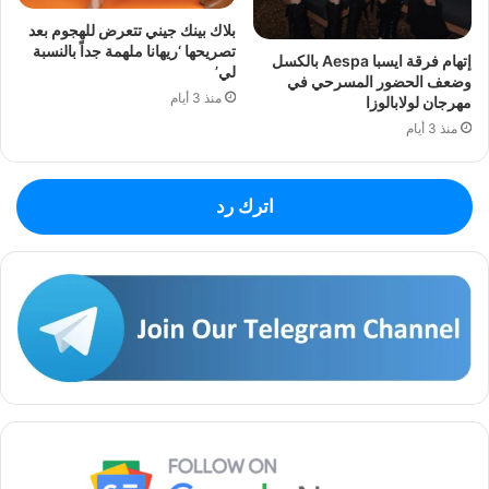
بلاك بينك جيني تتعرض للهجوم بعد
تصريحها ‘ريهانا ملهمة جداً بالنسبة
إتهام فرقة ايسبا Aespa بالكسل
لي’
وضعف الحضور المسرحي في
منذ 3 أيام
مهرجان لولابالوزا
منذ 3 أيام
اترك رد