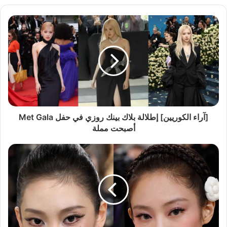
[آراء الكوريين] إطلالة بلاك بينك روزي في حفل Met Gala
أصبحت مملة