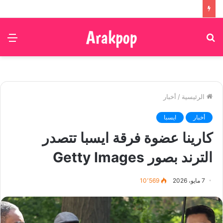
بحث
الق
عن
الرئيسية
/
أخبار
أخبار
ايسبا
كارينا عضوة فرقة ايسبا تتصدر
الترند بصور Getty Images
7 مايو، 2026
10٬569