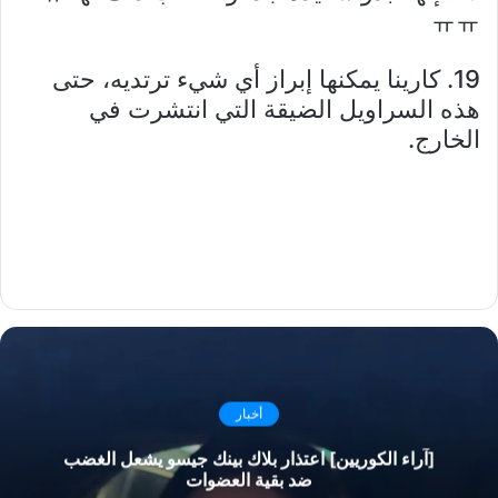
ㅠㅠ
19. كارينا يمكنها إبراز أي شيء ترتديه، حتى
هذه السراويل الضيقة التي انتشرت في
الخارج.
أخبار
[آراء الكوريين] اعتذار بلاك بينك جيسو يشعل الغضب
ضد بقية العضوات