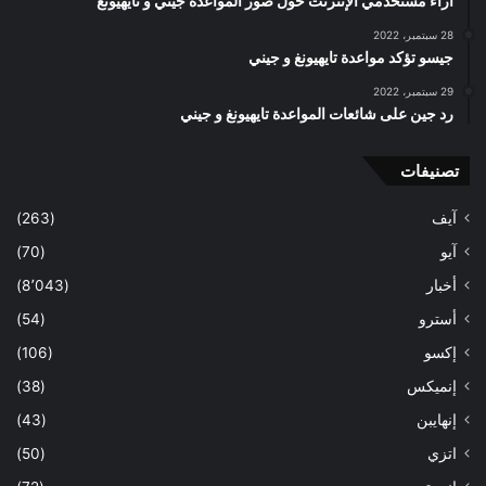
آراء مستخدمي الإنترنت حول صور المواعدة جيني و تايهيونغ
28 سبتمبر، 2022
جيسو تؤكد مواعدة تايهيونغ و جيني
29 سبتمبر، 2022
رد جين على شائعات المواعدة تايهيونغ و جيني
تصنيفات
آيف
(263)
آيو
(70)
أخبار
(8٬043)
أسترو
(54)
إكسو
(106)
إنميكس
(38)
إنهايبن
(43)
اتزي
(50)