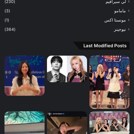
لي سيرافيم
(230)
مامامو
(3)
مونستا اكس
(1)
نيوجينز
(364)
Last Modified Posts