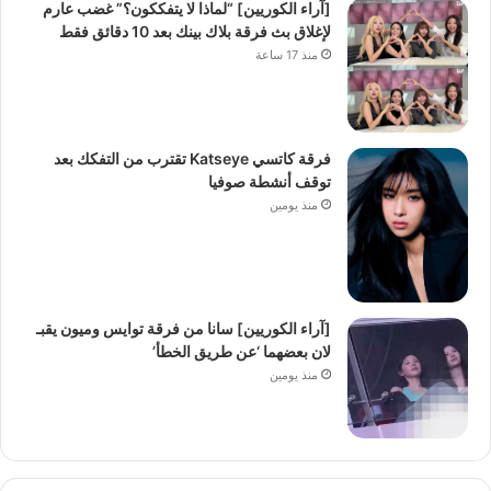
[آراء الكوريين] “لماذا لا يتفككون؟” غضب عارم
لإغلاق بث فرقة بلاك بينك بعد 10 دقائق فقط
منذ 17 ساعة
فرقة كاتسي Katseye تقترب من التفكك بعد
توقف أنشطة صوفيا
منذ يومين
[آراء الكوريين] سانا من فرقة توايس وميون يقبـ
لان بعضهما ‘عن طريق الخطأ’
منذ يومين