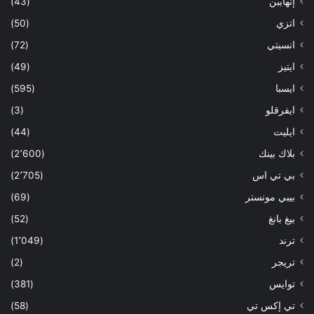
إنهايبن
(43)
اتزي
(50)
انسيتي
(72)
ايتيز
(49)
ايسبا
(595)
ايفرقلو
(3)
ايليت
(44)
بلاك بينك
(2٬600)
بي تي اس
(2٬705)
بيبي مونستر
(69)
بيغ بانغ
(52)
ترند
(1٬049)
تريجر
(2)
توايس
(381)
تي إكس تي
(58)