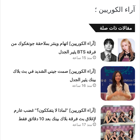
آراء الكوريين ؛
مقالات ذات صلة
[آراء الكوريين] اتهام وينتر بملاحقة جونغكوك من
فرقة BTS يثير الجدل
منذ 15 ساعة
[آراء الكوريين] صمت جيني الشديد في بث بلاك
بينك يثير الجدل
منذ 16 ساعة
[آراء الكوريين] “لماذا لا يتفككون؟” غضب عارم
لإغلاق بث فرقة بلاك بينك بعد 10 دقائق فقط
منذ 17 ساعة