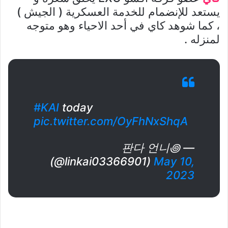
يستعد للإنضمام للخدمة العسكرية ( الجيش )
، كما شوهد كاي في أحد الاحياء وهو متوجه
لمنزله .
#KAI
today
pic.twitter.com/OyFhNxShqA
— 판다 언니꩜
(@linkai03366901)
May 10,
2023