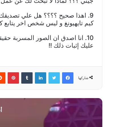
جيني ؟؟؟ لماذا لا تبحث لك عن عمل 
كيم تايهيونغ و ليس شخص اخر يتابع ك
10. انا اصدق ان الصور المسربة حقيق
عليك إثبات ذلك !!
فيسبوك
تويتر
لينكدإن
بينتي
شاركها
أ