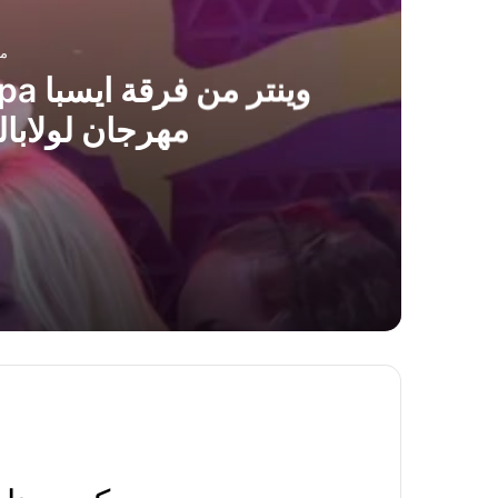
منذ 
مهرجان لولابالوزا alooza
منذ 8 ساعات
وينتر من فرقة ايسبا Aespa تثير جنون الكوريين في مهرجان لولابالوزا Lollapalooza
منذ يوم واحد
الصينيين يتهمون بلاك بينك ليسا بإمتلاك رائح