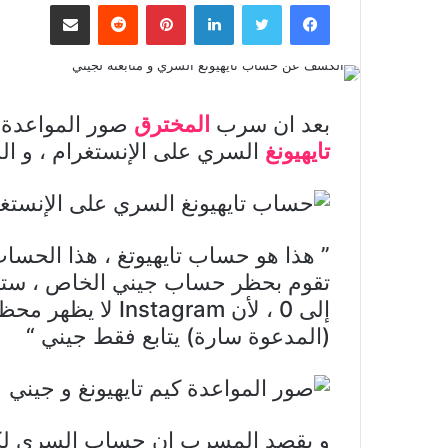
فيسبوك
تويتر
لينكدإن
بينتيريست
مشاركة عبر البريد
بعد ان سرب
المخترق
صور المواعدة
تايهيونغ
السري على الإنستغرام ، و الذ
” هذا هو حساب تايهيوتغ ، هذا الحساب
تقوم بحظر حساب جيني الخاص ، ستر
إلى 0 ، لأن tagram
(المدعوة سارة) يتابع فقط جيني “
و يقصد المسرب ان حساب السري لكيم