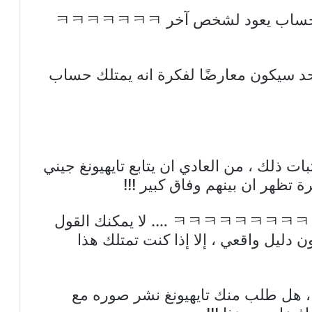
4. وكيف علم بذلك ؟؟؟؟ قد يكون الحساب يعود لشخص آخر ㅋㅋㅋㅋㅋㅋㅋ
ا احد سيكون معارضًا لفكرة انه يمتلك حساب
ثبات ذلك ، من العادي ان يتابع تايهيونغ جيني
ة تظهر ان بينهم وفاق كبير !!!
7. هل تعتقد حقًا ان هذا سيكون مقنع ㅋㅋㅋㅋㅋㅋㅋㅋㅋ …. لا يمكنك القول
ن دليل واقعي ، إلا إذا كنت تمتلك هذا
 ، هل طلب منك تايهيونغ نشر صوره مع