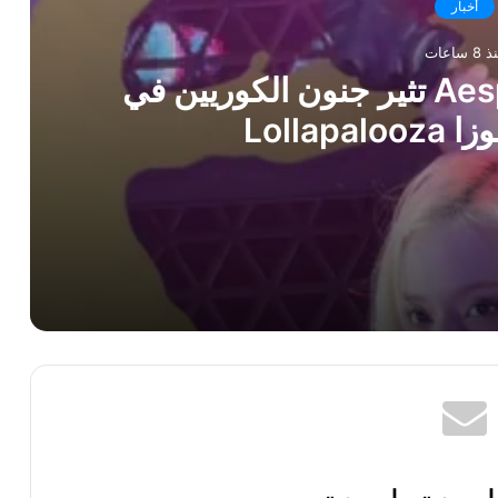
أخبار
8 ساعات
وينتر من فرقة ايسبا Aespa تثير جنون الكوريين في
Lollap
ة قب.يحة بسبب التدخين والنظام الغذائي غير الصحي