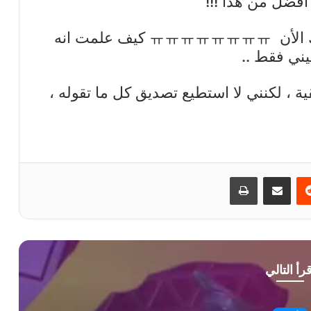
افضل من هذا !!!
9. اهذا صحيح ؟؟؟؟ هل علي تصديقك الأن ㅠㅠㅠㅠㅠㅠㅠㅠ كيف علمت انه
يني فقط ..
ية ، لكنني لا استطيع تصديق كل ما تقوله ،
ريست
مشاركة عبر البريد
طباعة
قرأ التالي