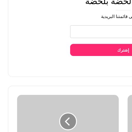
 لحضة بلحضة
 قائمتنا البريدية
ا ملهمة جداً بالنسبة لي’
إشترك
ور حشوات الورك والنحافة المفرطة