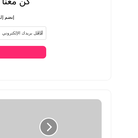
كن معنا
منذ يوم واحد
إتهام فرقة ايسبا Aespa بالكسل وضعف الحضور المسرحي في مهرجان لولابالوزا
إنضم إلى
منذ يوم واحد
بلاك بينك جيني تتعرض للهجوم بعد تصريحها ‘ريهان
منذ يوم واحد
فارق قوام كارينا و وينتر من فرقة ايسبا Aespa يثير تفاعل الكوريين
منذ يومين
ويندي من فرقة ريد فيلفيت تثير الجدل بعد ظه
منذ يومين