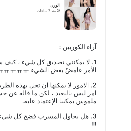
الوزن
منذ 7 ساعات
آراء الكوريين :
1. لا يمكنني تصديق كل شيء ، كيف س
الأمر غامضً بعض الشيء ㅠㅠㅠㅠㅠㅠㅠ
2. الامور لا يمكنها ان تحل بهذه ال
امر ليس بالبعيد ، لكن ما قاله عن ح
ملموس يمكننا الإعتماد عليه.
3. هل يحاول المسرب فضح كل شيء …
!!!