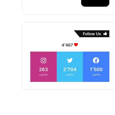
Follow Us
4٬467
263
2٬704
1٬500
متابعون
متابعون
متابعون