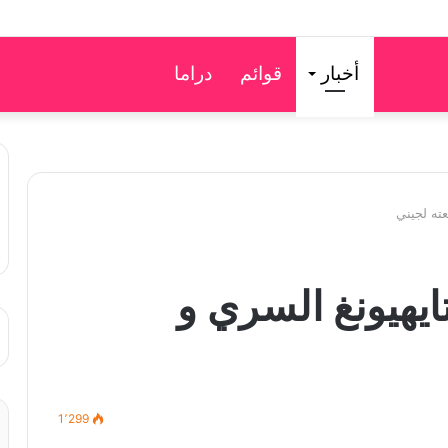
أخبار
قوائم
دراما
ته لجيني
هيونغ السري و
1٬299