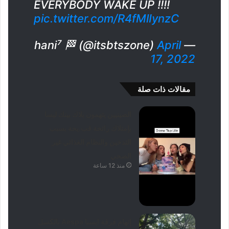
EVERYBODY WAKE UP !!!!
pic.twitter.com/R4fMlIynzC
April
— hani⁷ 🏁 (@itsbtszone)
17, 2022
مقالات ذات صلة
الصينيين يتهمون بلاك بينك ليسا
بإمتلاك رائحة قب.يحة بسبب
التدخين والنظام الغذائي غير
الصحي
منذ 12 ساعة
إتهام فرقة ايسبا Aespa بالكسل