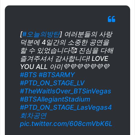
[
#오늘의방탄
] 여러분들의 사랑
덕분에 4일간의 소중한 공연을
할 수 있었습니다🥰 진심을 다해
즐겨주셔서 감사합니다! LOVE
YOU ALL 아미💜💜💜💜💜💜💜
#BTS
#BTSARMY
#PTD_ON_STAGE_LV
#TheWaitIsOver_BTSinVegas
#BTSAllegiantStadium
#PTD_ON_STAGE_LasVegas4
회차공연
pic.twitter.com/608cmVbK6L