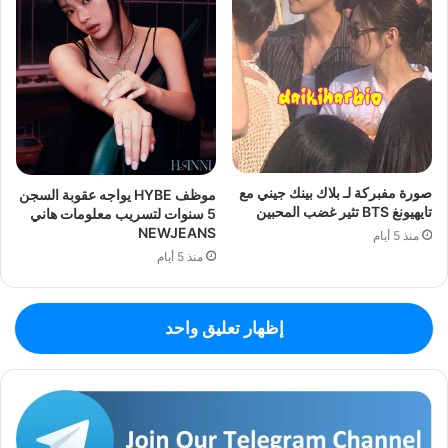
صورة مفبركة لـ بلاك بينك جيني مع
موظف HYBE يواجه عقوبة السجن
تايهيونغ BTS تثير غضب المحبين
5 سنوات لتسريب معلومات هاني
NEWJEANS
منذ 5 أيام
منذ 5 أيام
إظهار تعليق واحد