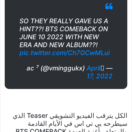
SO THEY REALLY GAVE US A
HINT??! BTS COMEBACK ON
JUNE 10 2022 WITH NEW
ERA AND NEW ALBUM??!
pic.twitter.com/Ch7GCwMLui
April
— ًac ⁷ (@vminggukx)
17, 2022
الكل يترقب الفيديو التشويقي Teaser الذي
سيطرحه بي تي اس في الأيام القادمة
والمتعلق بأغنية العودة BTS COMEBACK.