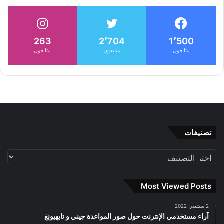
263
2٬704
1٬500
متابعون
متابعون
متابعون
تصنيفات
تصنيفات
Most Viewed Posts
2 سبتمبر، 2022
آراء مستخدمي الإنترنت حول صور المواعدة جيني و تايهيونغ