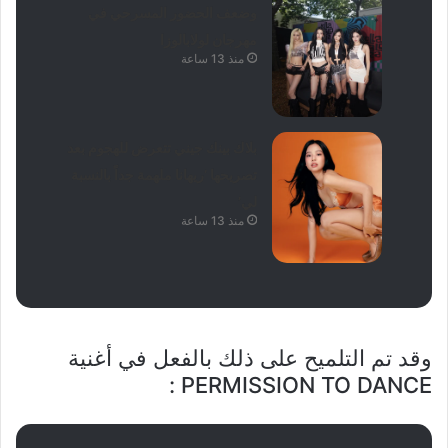
وضعف الحضور المسرحي في
مهرجان لولابالوزا
منذ 13 ساعة
بلاك بينك جيني تتعرض للهجوم بعد
تصريحها ‘ريهانا ملهمة جداً بالنسبة
لي’
منذ 13 ساعة
وقد تم التلميح على ذلك بالفعل في أغنية
PERMISSION TO DANCE :