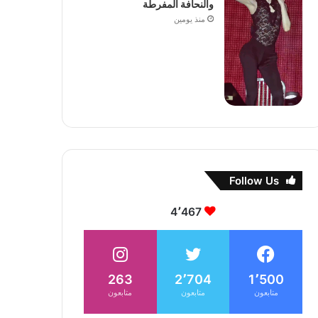
والنحافة المفرطة
منذ يومين
Follow Us
4٬467
263
2٬704
1٬500
متابعون
متابعون
متابعون