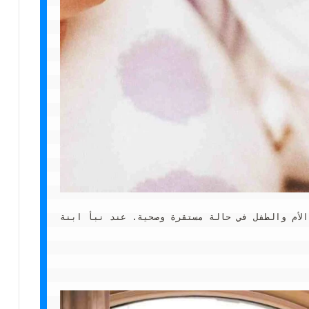
 وصحية. عند نبأ ابنة Hangeng المولودة حديثًا ، هنأ المشجعون من جميع أنحاء العالم الأسرة السعيدة.