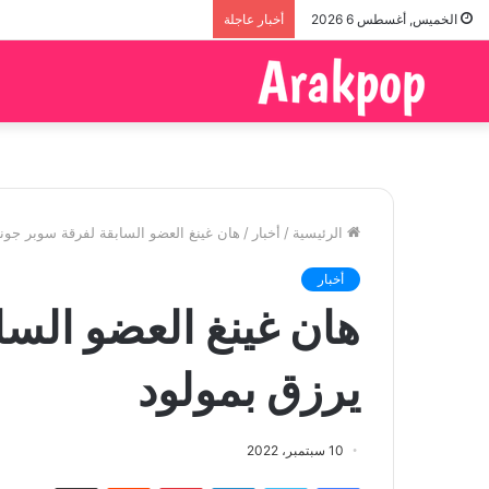
الخميس, أغسطس 6 2026
أخبار عاجلة
الرئيسية
/
أخبار
/
هان غينغ العضو السابقة لفرقة سوبر جوني
أخبار
هان غينغ العضو السا
يرزق بمولود
10 سبتمبر، 2022
فيسبوك
تويتر
لينكدإن
بينتيريست
مشاركة عبر البريد