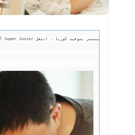
 Super Junior أباً ، في 9 سبتمبر بتوقيت كوريا ، انتقل Hangeng إلى حسابه الشخصي على وسائل التواصل الاجتماعي للإعلان عن ولادة ابنته .

أ