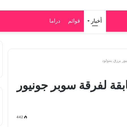
أخبار
قوائم
دراما
ور يرزق بمولود
بقة لفرقة سوبر جونيور
442