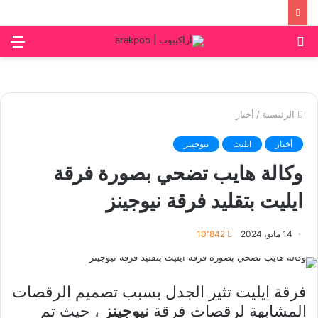
بحث
الق
عن
الرئيسية
/
أخبار
أخبار
ايليت
نيوجينز
وكالة هايب تضحي بصورة فرقة
ايليت بتقليد فرقة نيوجينز
14 مايو، 2024
10٬842
فرقة ايليت تثير الجدل بسبب تصميم الرقصات
المشابهة لرقصات فرقة
نيوجينز
، حيث تم