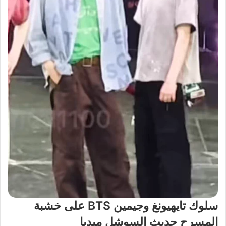
سلوك تايهيونغ وجيمين BTS على خشبة
المسرح حديث السوشل ميديا