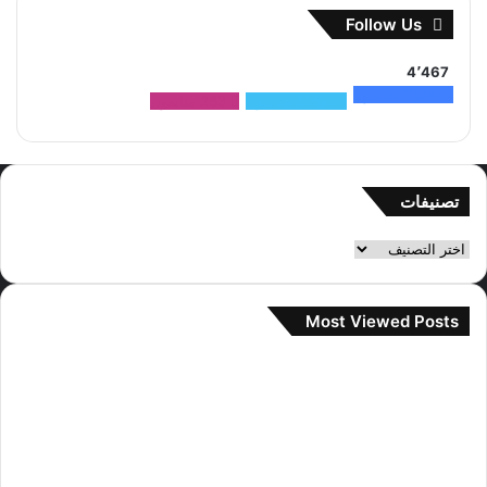
Follow Us
4٬467
1٬500
متابعون
2٬704
متابعون
263
متابعون
تصنيفات
تصنيفات
Most Viewed Posts
2 سبتمبر، 2022
آراء مستخدمي الإنترنت حول صور المواعدة
جيني و تايهيونغ
28 سبتمبر، 2022