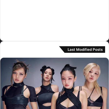
كيبلر
(8)
لي سيرافيم
(230)
مامامو
(3)
مونستا اكس
(1)
نيوجينز
(364)
Last Modified Posts