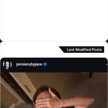
كيبلر
(8)
لي سيرافيم
(230)
مامامو
(3)
مونستا اكس
(1)
نيوجينز
(364)
Last Modified Posts