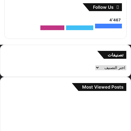
Follow Us
4٬467
1٬500
متابعون
2٬704
متابعون
263
متابعون
تصنيفات
تصنيفات
Most Viewed Posts
2 سبتمبر، 2022
آراء مستخدمي الإنترنت حول صور المواعدة
جيني و تايهيونغ
28 سبتمبر، 2022