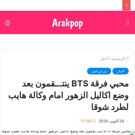
بحث
الق
عن
الرئيسية
/
أخبار
أخبار
بي تي اس
محبي فرقة BTS ينتـ.ـقمون بعد
وضع اكاليل الزهور امام وكالة هايب
لطرد شوقا
24 أكتوبر، 2024
11٬240