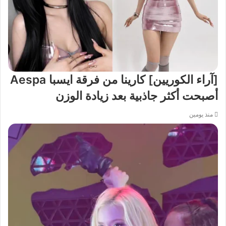
[آراء الكوريين] كارينا من فرقة ايسبا Aespa
أصبحت أكثر جاذبية بعد زيادة الوزن
منذ يومين