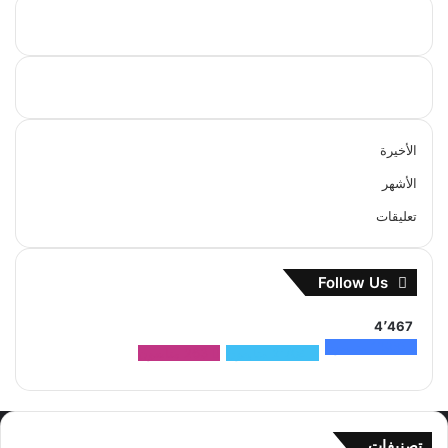
الأخيرة
الأشهر
تعليقات
Follow Us
4٬467
1٬500
متابعون
2٬704
متابعون
263
متابعون
تصنيفات