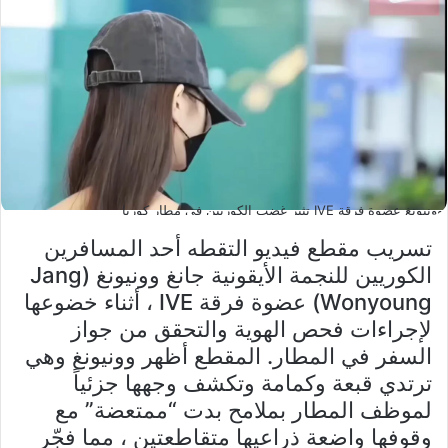
وونيونغ عضوة فرقة IVE تثير غضب الكوريين في مطار كوريا
تسريب مقطع فيديو التقطه أحد المسافرين
الكوريين للنجمة الأيقونية جانغ وونيونغ (Jang
Wonyoung) عضوة فرقة IVE ، أثناء خضوعها
لإجراءات فحص الهوية والتحقق من جواز
السفر في المطار. المقطع أظهر وونيونغ وهي
ترتدي قبعة وكمامة وتكشف وجهها جزئياً
لموظف المطار بملامح بدت “ممتعضة” مع
وقوفها واضعة ذراعيها متقاطعتين ، مما فجّر