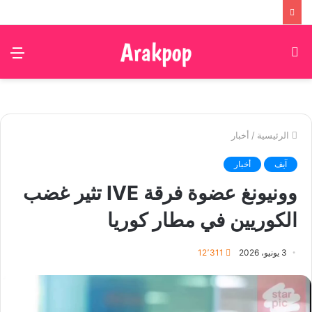
بحث
الق
عن
الرئيسية
/
أخبار
آيف
أخبار
وونيونغ عضوة فرقة IVE تثير غضب
الكوريين في مطار كوريا
3 يونيو، 2026
12٬311