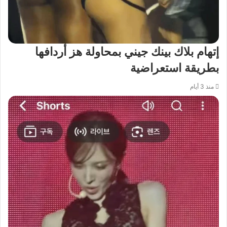
إتهام بلاك بينك جيني بمحاولة هز أردافها
بطريقة استعراضية
منذ 3 أيام