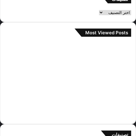
تصنيفات
Most Viewed Posts
2 سبتمبر، 2022
آراء مستخدمي الإنترنت حول صور المواعدة
جيني و تايهيونغ
28 سبتمبر، 2022
جيسو تؤكد مواعدة تايهيونغ و جيني
29 سبتمبر، 2022
رد جين على شائعات المواعدة تايهيونغ و
جيني
تصنيفات