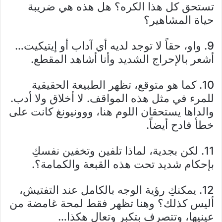
تستحق كل هذا الكره؟ هل هذه هي ضريبة
حياة المشاهير؟
9. واو، حقاً لا توجد لديه أي آداب أو إيتيكيت…
أشعر بالإحراج الشديد وأنا أشاهد المقطع.
10. كما هو متوقع، تظهر الطبيعة الحقيقية
للمرء في مثل هذه المواقف. لا أخلاق ولا أدب.
والداها يستحقان اللوم هنا، ووونيونغ كانت على
خطأ فادح أيضاً.
11. لكن بجدية، لماذا تلفين وتخفين نفسكِ
بإحكام شديد تحت هذه القبعة والكمامة؟.
12. يمكنكِ رؤية الوجه بالكامل عند التفتيش،
أليس كذلك؟ وهنا تظهر فقط لمحة غامضة من
عينيها، وتتصرف بتكبر وتعالٍ هكذا…