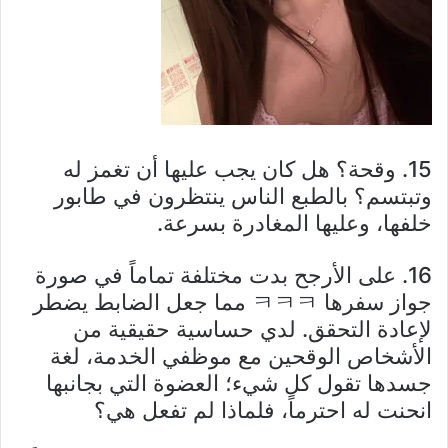
15. وقحة؟ هل كان يجب عليها أن تغمز له
وتبتسم؟ بالطبع الناس ينتظرون في طابور
خلفها، وعليها المغادرة بسرعة.
16. على الأرجح بدت مختلفة تماماً في صورة
جواز سفرها ㅋㅋㅋ مما جعل الضابط يضطر
لإعادة التحقق. لدي حساسية حقيقية من
الأشخاص الوقحين مع موظفي الخدمة، لغة
جسدها تقول كل شيء؛ العضوة التي بجانبها
انحنت له احترماً، فلماذا لم تفعل هي؟