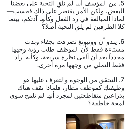
5. من المؤسف أننا لم نلقِ التحية على بعضنا
البعض، ولكن الأمر يقتصر على ذلك فحسب—
لماذا المبالغة في رد الفعل وكأنها آذتكم، بينما
كلا الطرفين لم يلقِ التحية أصلاً؟
6. يبدو أن وونيونغ تصرفت بجفاء وبدت
مستاءة فقط لأن الموظف طلب رؤية وجهها
مجدداً بعد أن ألقى نظرة سريعة، وكأنه أراد
فقط التملي من وجهها مرة أخرى.
7. التحقق من الوجوه والتعرف عليها هو
وظيفتكِ كموظف مطار، فلماذا تقف هناك
بذراعين متقاطعتين لمجرد أنها لم تلمح سوى
لمحة خاطفة؟