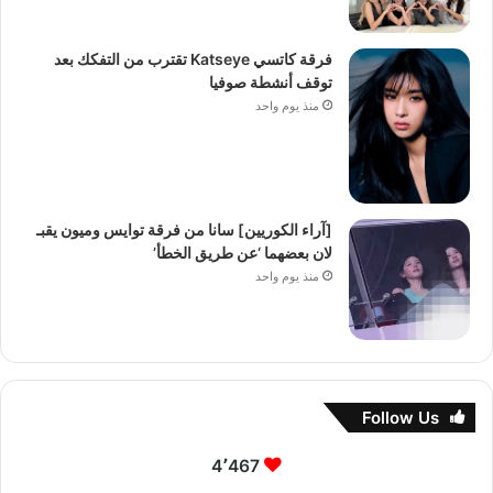
فرقة كاتسي Katseye تقترب من التفكك بعد
توقف أنشطة صوفيا
منذ يوم واحد
[آراء الكوريين] سانا من فرقة توايس وميون يقبـ
لان بعضهما ‘عن طريق الخطأ’
منذ يوم واحد
Follow Us
4٬467