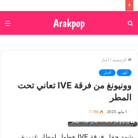
بحث
الق
عن
الرئيسية
/
أخبار
آيف
أخبار
وونيونغ من فرقة IVE تعاني تحت
المطر
1 مايو، 2023
1٬786
وونيونغ من فرقة IVE تعاني تحت المطر
شهد حفل فرقة IVE هطول امطار غزيرة ،