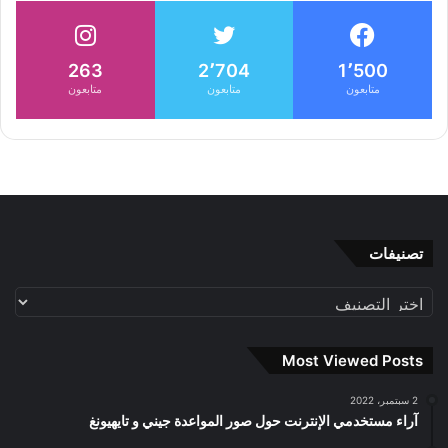
263
2٬704
1٬500
متابعون
متابعون
متابعون
تصنيفات
تصنيفات
Most Viewed Posts
2 سبتمبر، 2022
آراء مستخدمي الإنترنت حول صور المواعدة جيني و تايهيونغ