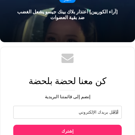
[آراء الكوريين] اعتذار بلاك بينك جيسو يشعل الغضب
ضد بقية العضوات
كن معنا لحضة بلحضة
إنضم إلى قائمتنا البريدية
إشترك