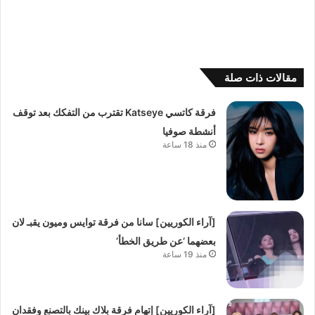
مقالات ذات صلة
فرقة كاتسي Katseye تقترب من التفكك بعد توقف
أنشطة صوفيا
منذ 18 ساعة
[آراء الكوريين] سانا من فرقة توايس وميون يقبـ لان
بعضهما ‘عن طريق الخطأ’
منذ 19 ساعة
[آراء الكوريين] إتهام فرقة بلاك بينك بالتصنع وفقدان