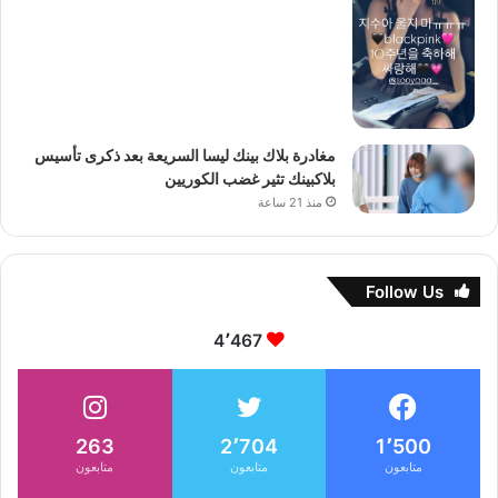
مغادرة بلاك بينك ليسا السريعة بعد ذكرى تأسيس
بلاكبينك تثير غضب الكوريين
منذ 21 ساعة
Follow Us
4٬467
263
2٬704
1٬500
متابعون
متابعون
متابعون