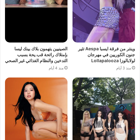
وينتر من فرقة ايسبا Aespa تثير
الصينيين يتهمون بلاك بينك ليسا
جنون الكوريين في مهرجان
بإمتلاك رائحة قب.يحة بسبب
لولابالوزا Lollapalooza
التدخين والنظام الغذائي غير الصحي
منذ 3 أيام
منذ 4 أيام