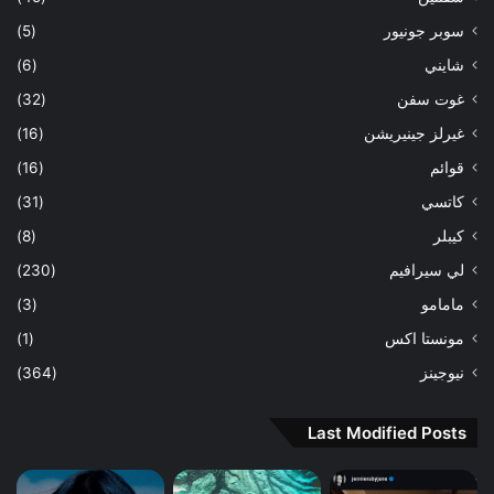
سوبر جونيور
(5)
شايني
(6)
غوت سفن
(32)
غيرلز جينيريشن
(16)
قوائم
(16)
كاتسي
(31)
كيبلر
(8)
لي سيرافيم
(230)
مامامو
(3)
مونستا اكس
(1)
نيوجينز
(364)
Last Modified Posts