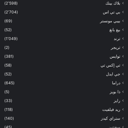
بلاك بينك
(2٬598)
بي تي اس
(2٬704)
بيبي مونستر
(69)
بيغ بانغ
(52)
ترند
(1٬049)
تريجر
(2)
توايس
(381)
تي إكس تي
(58)
جي ايدل
(52)
دراما
(645)
ذا بويز
(5)
رايز
(33)
ريد فيلفيت
(118)
ستراي كيدز
(140)
سفنتين
(45)