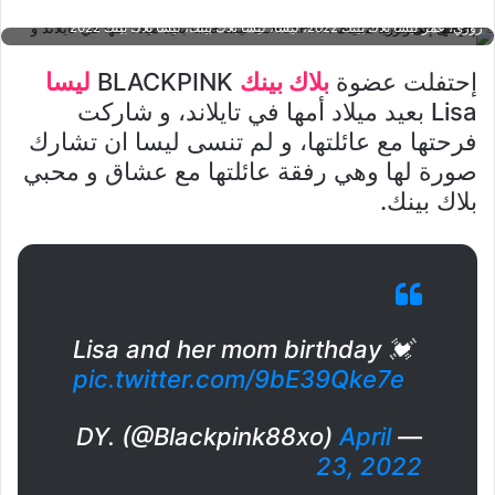
blackpink، lisa blackpink 2022، lisa manoban، Rosé، بلاك بينك، جيسو، جيني،
روزي، عمر ليسا بلاك بينك 2022، ليسا، ليسا بلاك بينك، ليسا بلاك بينك 2022
إحتفلت عضوة
بلاك بينك
BLACKPINK
ليسا
Lisa بعيد ميلاد أمها في تايلاند، و شاركت
فرحتها مع عائلتها، و لم تنسى ليسا ان تشارك
صورة لها وهي رفقة عائلتها مع عشاق و محبي
بلاك بينك.
Lisa and her mom birthday 💓
pic.twitter.com/9bE39Qke7e
April
— DY. (@Blackpink88xo)
23, 2022