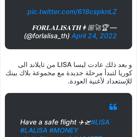
pic.twitter.com/618cspknLZ
— 🏆👩🏼‍🚀𝐅𝐎𝐑𝐋𝐀𝐋𝐈𝐒𝐀𝐓𝐇
(@forlalisa_th)
April 24, 2022
و بعد ذلك عادت ليسا LISA من تايلاند الى
كوريا لتبدأ مرحلة جديدة مع مجموعة بلاك بينك
للإستعداد لأغنية العودة.
Have a safe flight ✈️🛫
#LISA
#LALISA
#MONEY