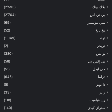
بلاك بينك
(2٬593)
بي تي اس
(2٬704)
بيبي مونستر
(69)
بيغ بانغ
(52)
ترند
(1٬049)
تريجر
(2)
توايس
(380)
تي إكس تي
(58)
جي ايدل
(51)
دراما
(645)
ذا بويز
(5)
رايز
(33)
ريد فيلفيت
(118)
ستراي كيدز
(140)