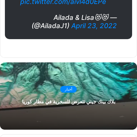
pic.twitter.com/aivl4d0EPe
— Ailada & Lisa😻😻
(@AiladaJ1)
April 23, 2022
أخبار
بلاك بينك جيني تتعرض للسخرية في مطار كوريا