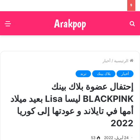
بحث
الق
عن
الرئيسية
/
أخبار
أخبار
بلاك بينك
ترند
إحتفال عضوة بلاك بينك
BLACKPINK ليسا Lisa بعيد ميلاد
أمها في تايلاند و عودتها إلى كوريا
2022
arakpop، BLACKPINK، BLINKS، Jennie، Jisoo، Lisa، lisa 2022، lisa
24 أبريل، 2022
53