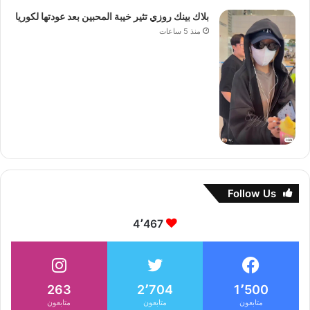
بلاك بينك روزي تثير خيبة المحبين بعد عودتها لكوريا
منذ 5 ساعات
Follow Us
4٬467
263
2٬704
1٬500
متابعون
متابعون
متابعون