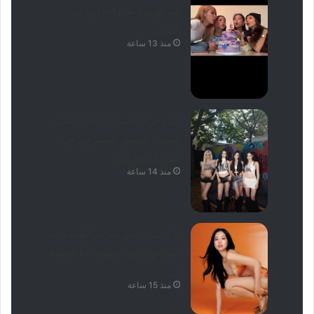
التدخين والنظام الغذائي غير
الصحي
منذ 13 ساعة
إتهام فرقة ايسبا Aespa بالكسل
وضعف الحضور المسرحي في
مهرجان لولابالوزا
منذ 14 ساعة
بلاك بينك جيني تتعرض للهجوم بعد
تصريحها ‘ريهانا ملهمة جداً بالنسبة
لي’
منذ 15 ساعة