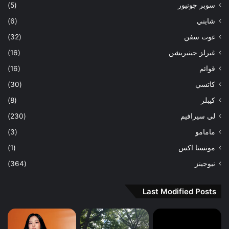
سوبر جونيور
(5)
شايني
(6)
غوت سفن
(32)
غيرلز جينيريشن
(16)
قوائم
(16)
كاتسي
(30)
كيبلر
(8)
لي سيرافيم
(230)
مامامو
(3)
مونستا اكس
(1)
نيوجينز
(364)
Last Modified Posts