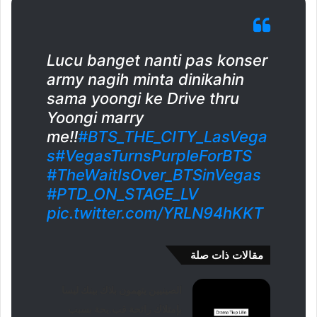
Lucu banget nanti pas konser
army nagih minta dinikahin
sama yoongi ke Drive thru
Yoongi marry
me!!
#BTS_THE_CITY_LasVega
s
#VegasTurnsPurpleForBTS
#TheWaitIsOver_BTSinVegas
#PTD_ON_STAGE_LV
pic.twitter.com/YRLN94hKKT
مقالات ذات صلة
الصينيين يتهمون بلاك بينك ليسا
بإمتلاك رائحة قب.يحة بسبب