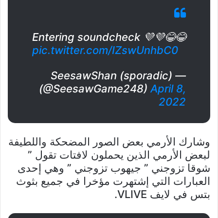
Entering soundcheck 💜💜😂😂
pic.twitter.com/IZswUnhbC0
— SeesawShan (sporadic)
(@SeesawGame248)
April 8,
2022
وشارك الأرمي بعض الصور المضحكة واللطيفة
لبعض الأرمي الذين يحملون لافتات تقول ”
شوقا تزوجني ” جيهوب تزوجني ” وهي إحدى
العبارات التي إشتهرت مؤخرا في جميع بثوث
بتس في لايف VLIVE.