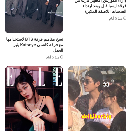
[آراء الكوريين] مظهر كارينا من
فرقة ايسبا قبل وبعد ارتداء
العدسات اللاصقة المكبرة
منذ 5 أيام
نسخ مفاهيم فرقة BTS لاستخدامها
مع فرقة كاتسي Katseye يثير
الجدل
منذ 5 أيام