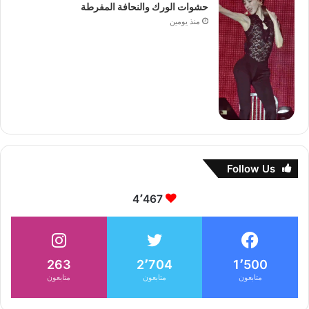
حشوات الورك والنحافة المفرطة
منذ يومين
Follow Us
4٬467
263
2٬704
1٬500
متابعون
متابعون
متابعون