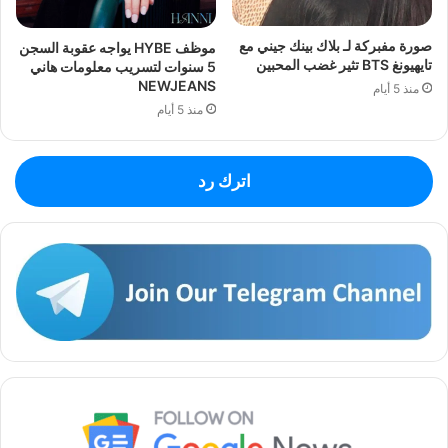
صورة مفبركة لـ بلاك بينك جيني مع
موظف HYBE يواجه عقوبة السجن
تايهيونغ BTS تثير غضب المحبين
5 سنوات لتسريب معلومات هاني
NEWJEANS
منذ 5 أيام
منذ 5 أيام
اترك رد