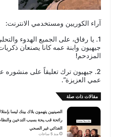
آراء الكوريين ومستخدمي الانترنت:
1. يا رفاق، على الجميع الهدوء والتح
جيهيون وابنة عمه كانا يصنعان ذكري
المزدحم!
2. جيهيون ترك تعليقاً على منشوره عب
عمي العزيزة”.
مقالات ذات صلة
الصينيين يتهمون بلاك بينك ليسا بإمتلا
رائحة قب.يحة بسبب التدخين والنظام
الغذائي غير الصحي
منذ 5 ساعات