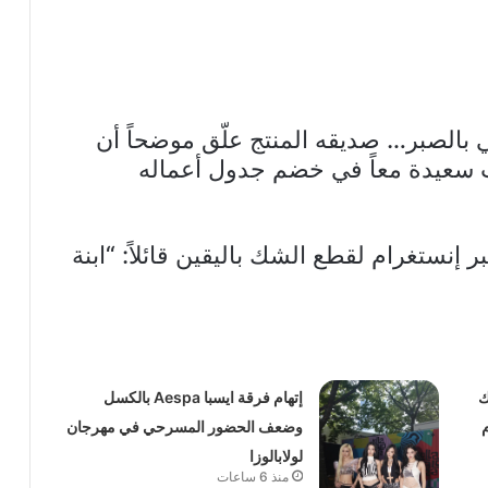
لي بالصبر… صديقه المنتج علّق موضحاً أن
ات سعيدة معاً في خضم جدول أعماله
ر إنستغرام لقطع الشك باليقين قائلاً: “ابنة
ك
إتهام فرقة ايسبا Aespa بالكسل
وضعف الحضور المسرحي في مهرجان
لولابالوزا
منذ 6 ساعات