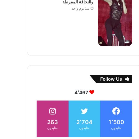
والنحافة المفرطة
منذ يوم واحد
Follow Us
4٬467
263
2٬704
1٬500
متابعون
متابعون
متابعون