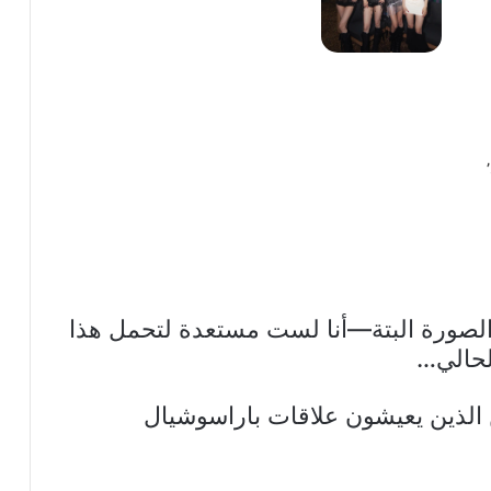
ه الصورة البتة—أنا لست مستعدة لتحمل هذا
الحالي…
بين الذين يعيشون علاقات باراسوشيال