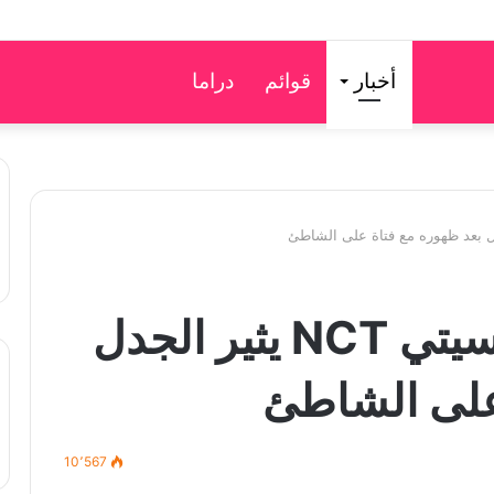
أخبار
قوائم
دراما
جايهيون من فرقة انسيتي NCT يثير الجدل
على الشاطئ
10٬567