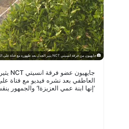
جايهيون من فرقة انسيتي NCT يثير الجدل بعد ظهوره مع فتاة على الشاطئ
جايهيون
العاطفي بعد نشره فيديو مع فتاة عل
‘إنها ابنة عمي العزيزة!’ والجمهور ينق